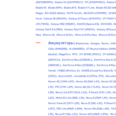
(M2103K19PG)
;
Redmi 10 (22011119UY)
;
11T (21081111RG)
;
Redmi N
Blade X7
;
Blade A910
;
Blade AF3
;
Blade V7 Lite
;
Blade X3 (D2 A4
Magic
;
BQ-5022 (Wide)
;
F5/F5 Youth
;
A5 2020 (CPH1931)
;
C3 (R
Dual
;
Galaxy E5 (E500H)
;
Galaxy A7 Duos (A700FD)
;
OT-7050Y (
LTE (T805)
;
Galaxy M32 (M325F)
;
D2203 (Xperia E3)
;
DOOGEE
;
N
Galaxy Tab E 9.6 (T561)
;
Galaxy Tab 2 10.1 (P5100)
;
Galaxy S3 Duos 
Max
;
iPhone 16
;
iPhone 16 Pro
;
iPhone 16 Pro Max
;
iPhone 16 Plu
Аккумуляторы
[
Blackview
;
Google
;
Tecno
;
Infin
C25s (RMX3195)
;
8i (RMX3151)
;
GT Master Edition (RMX
Alcatel
;
MegaFon
;
МТС
;
OT-4014D (PIXI 2)
;
OT-6016X (I
(A501CG)
;
ZenFone Max (ZC550KL)
;
ZenFone Zoom (Z
(ZB501KL)
;
ZenFone 4 Max (ZC554KL)
;
ZenFone 4 Max
Теле2
;
FS452 (Nimbus 2)
;
IQ4415 (Quad Era Style 3)
;
I
(S720)
;
Desire 600
;
Incredible S (S710e, G11)
;
Sensatio
Honor 4C (CHM-U01)
;
Honor 5X (KIW-L21)
;
Honor 5C (
LX1)
;
P10 (VTR-L29)
;
Honor 6A (DLI-TL20)
;
Honor 6C (
LX9)
;
Nova Lite 2017 (SLA-L22)
;
P Smart (FIG-LX1)
;
Ho
L22)
;
Mate 20 Lite (SNE-LX1)
;
Nova 3 (PAR-LX1)
;
Honor
Honor View 20 (PCT-L29)
;
Nova 3i (INE-LX1)
;
P Smart 2
LX1T)
;
P30 Lite (MAR-LX1M)
;
Honor 8S (KSA-LX9)
;
Y5 
LX1)
;
Nova 5T (YAL-L21)
;
Honor 20S (MAR-LX1H)
;
Y6s 