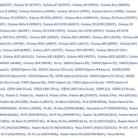
 (A520F)
;
Galaxy A7 (A710F)
;
Galaxy A7 (A720F)
;
Galaxy S3 (i9300)
;
Galaxy Ace (S5830)
;
 5.8 (i9152)
;
Galaxy S4 Active (i9295)
;
Galaxy S4 mini (i9190)
;
Galaxy S4 mini (i9195)
;
Galaxy
Galaxy S7 (G930F)
;
Galaxy J5 2016 (J510F)
;
Galaxy Note 3 (N9000)
;
Galaxy J5 Prime (G570F)
30F)
;
Galaxy Note 8 (N950F)
;
Galaxy A8 2018 (A530F)
;
Galaxy J2 2018 (J250F)
;
Galaxy S9
Galaxy A6+ (A605F)
;
Galaxy J8 2018 (J810)
;
Galaxy J6+ 2018 (J610F)
;
Galaxy A9 2018
y S10 Plus (G975F)
;
Galaxy A30 (A305F)
;
Galaxy A50 (A505F)
;
Galaxy A20 (A205)
;
Galaxy A
Note 10+ (N975F)
;
Galaxy M30s (M307)
;
Galaxy A20s (A207)
;
Galaxy A51 (A515F)
;
Galaxy A01
)
;
Galaxy A41 (A415F)
;
Galaxy A21s (A217F)
;
Galaxy M01 (M015F)
;
Galaxy Note 20 Ultra
)
;
Galaxy A02 (A022G)
;
Galaxy A32 (A325F)
;
Galaxy M12 (M127F)
;
Galaxy A22 (A225F)
;
Galax
A54 5G (A546E)
;
Galaxy S24 (S921B)
;
Sony
;
D6603 (Xperia Z3)
;
C6903 (Xperia Z1)
;
C6603 (Xperi
mpact)
;
D2533 (Xperia C3)
;
D2502 (Xperia C3 Dual)
;
E2303 (Xperia M4 Aqua)
;
E2333/E2312
D2005 (Xperia E1)
;
D5103 (Xperia T3)
;
E2115 (Xperia E4 Dual)
;
D5303 (Xperia T2 Ultra)
;
D5322
XA Ultra Dual)
;
F3311 (Xperia E5)
;
F5121 (Xperia X)
;
F5122 (Xperia X Dual)
;
F8131 (Xperia X
ual)
;
G3112 (XA1 Dual)
;
G3221 (XA1 Ultra)
;
G3212 (XA1 Ultra Dual)
;
G3311 (L1)
;
G3312 (L1 Dual)
;
00)
;
Redmi 3
;
Redmi 3s
;
Redmi 4
;
Redmi 4 Pro
;
Redmi 4A (2016117)
;
Redmi 3 Pro
;
Mi 6 (MCE16)
;
Redmi 5A (MCG3B)
;
Redmi 5 (MDG1)
;
Mi Note 3 (MCE8)
;
Mi 8 (M1803E1A)
;
Redmi Note 5 Pro
(M1803E6H)
;
Mi Mix 2 (MDE5)
;
Mi A2
;
Mi Max 3 (M1804E4A)
;
Pocophone F1 (M1805E10A)
;
Redm
 (M1803D5XA)
;
Mi 9T (M1903F10G)
;
Mi 9T Pro (M1903F11G)
;
Redmi 7A (M1903C3EG)
;
Redmi Note 
8C3XG)
;
Mi Note 10 (M1910F4G)
;
Mi Note 10 Pro (M1910F4LG)
;
Mi 10 (M2001J2G)
;
Redmi Note 9
i 9C (M2006C3MNG)
;
Redmi Note 10 (M2101K7AG)
;
Poco X3 NFC (M2007J20CG)
;
Mi 10T
;
Mi 10
;
Mi 11 (M2011K2G)
;
Mi 11 Lite (M2101K9A)
;
Redmi Note 10S (M2101K7BNY)
;
Poco M3 Pro