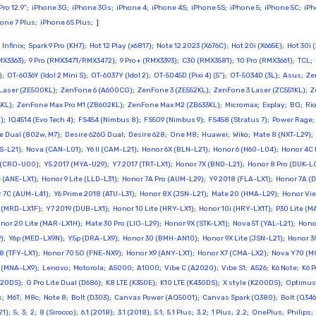
Pro 12.9"
;
iPhone 3G
;
iPhone 3Gs
;
iPhone 4
;
iPhone 4S
;
iPhone 5S
;
iPhone 5
;
iPhone 5C
;
iPh
one 7 Plus
;
iPhone 6S Plus
; ]
;
Infinix
;
Spark 9 Pro (KH7)
;
Hot 12 Play (x6817)
;
Note 12 2023 (X676C)
;
Hot 20i (X665E)
;
Hot 30i 
MX3363)
;
9 Pro (RMX3471/RMX3472)
;
9 Pro+ (RMX3393)
;
C30 (RMX3581)
;
10 Pro (RMX3661)
;
TCL
;
)
;
OT-6036Y (Idol 2 Mini S)
;
OT-6037Y (Idol 2)
;
OT-5045D (Pixi 4) (5")
;
OT-5034D (3L)
;
Asus
;
Ze
Laser (ZE500KL)
;
ZenFone 6 (A600CG)
;
ZenFone 3 (ZE552KL)
;
ZenFone 3 Laser (ZC551KL)
;
Z
3KL)
;
ZenFone Max Pro M1 (ZB602KL)
;
ZenFone Max M2 (ZB633KL)
;
Micromax
;
Explay
;
BQ
;
Ri
a)
;
IQ4514 (Evo Tech 4)
;
FS454 (Nimbus 8)
;
FS509 (Nimbus 9)
;
FS458 (Stratus 7)
;
Power Rage
 Dual (802w, M7)
;
Desire 626G Dual
;
Desire 628
;
One M8
;
Huawei
;
Wiko
;
Mate 8 (NXT-L29)
;
NS-L21)
;
Nova (CAN-L01)
;
Y6 II (CAM-L21)
;
Honor 6X (BLN-L21)
;
Honor 6 (H60-L04)
;
Honor 4C P
 (CRO-U00)
;
Y5 2017 (MYA-U29)
;
Y7 2017 (TRT-LX1)
;
Honor 7X (BND-L21)
;
Honor 8 Pro (DUK-L
e (ANE-LX1)
;
Honor 9 Lite (LLD-L31)
;
Honor 7A Pro (AUM-L29)
;
Y9 2018 (FLA-LX1)
;
Honor 7A (
 7C (AUM-L41)
;
Y6 Prime 2018 (ATU-L31)
;
Honor 8X (JSN-L21)
;
Mate 20 (HMA-L29)
;
Honor Vie
9 (MRD-LX1F)
;
Y7 2019 (DUB-LX1)
;
Honor 10 Lite (HRY-LX1)
;
Honor 10i (HRY-LX1T)
;
P30 Lite (
nor 20 Lite (MAR-LX1H)
;
Mate 30 Pro (LIO-L29)
;
Honor 9X (STK-LX1)
;
Nova 5T (YAL-L21)
;
Hono
)
;
Y6p (MED-LX9N)
;
Y5p (DRA-LX9)
;
Honor 30 (BMH-AN10)
;
Honor 9X Lite (JSN-L21)
;
Honor 3
8 (TFY-LX1)
;
Honor 70 5G (FNE-NX9)
;
Honor X9 (ANY-LX1)
;
Honor X7 (CMA-LX2)
;
Nova Y70 (M
o (MNA-LX9)
;
Lenovo
;
Motorola
;
A5000
;
A1000
;
Vibe C (A2020)
;
Vibe S1
;
A526
;
K6 Note
;
K6 
220DS)
;
G Pro Lite Dual (D686)
;
K8 LTE (K350E)
;
K10 LTE (K430DS)
;
X style (K200DS)
;
Optimus 
s
;
M6T
;
M8c
;
Note 8
;
Bolt (D303)
;
Canvas Power (AQ5001)
;
Canvas Spark (Q380)
;
Bolt (Q346
21)
;
5
;
3
;
2
;
8 (Sirocco)
;
6.1 (2018)
;
3.1 (2018)
;
5.1
;
5.1 Plus
;
3.2
;
1 Plus
;
2.2
;
OnePlus
;
Philips
;