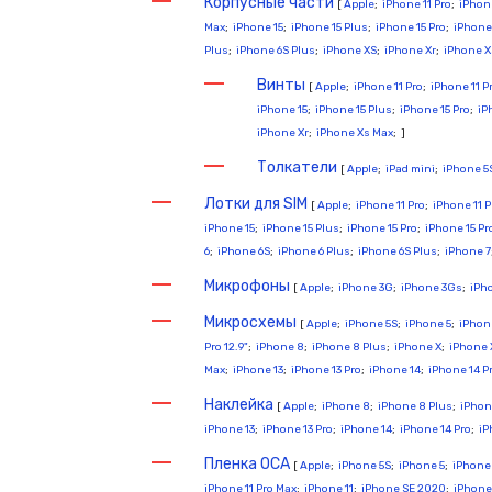
Корпусные части
[
Apple
;
iPhone 11 Pro
;
iPhone
Max
;
iPhone 15
;
iPhone 15 Plus
;
iPhone 15 Pro
;
iPhone 
Plus
;
iPhone 6S Plus
;
iPhone XS
;
iPhone Xr
;
iPhone X
Винты
[
Apple
;
iPhone 11 Pro
;
iPhone 11 P
iPhone 15
;
iPhone 15 Plus
;
iPhone 15 Pro
;
iP
iPhone Xr
;
iPhone Xs Max
; ]
Толкатели
[
Apple
;
iPad mini
;
iPhone 5
Лотки для SIM
[
Apple
;
iPhone 11 Pro
;
iPhone 11 
iPhone 15
;
iPhone 15 Plus
;
iPhone 15 Pro
;
iPhone 15 Pr
6
;
iPhone 6S
;
iPhone 6 Plus
;
iPhone 6S Plus
;
iPhone 7
Микрофоны
[
Apple
;
iPhone 3G
;
iPhone 3Gs
;
iPh
Микросхемы
[
Apple
;
iPhone 5S
;
iPhone 5
;
iPhon
Pro 12.9"
;
iPhone 8
;
iPhone 8 Plus
;
iPhone X
;
iPhone 
Max
;
iPhone 13
;
iPhone 13 Pro
;
iPhone 14
;
iPhone 14 P
Наклейка
[
Apple
;
iPhone 8
;
iPhone 8 Plus
;
iPhon
iPhone 13
;
iPhone 13 Pro
;
iPhone 14
;
iPhone 14 Pro
;
iP
Пленка OCA
[
Apple
;
iPhone 5S
;
iPhone 5
;
iPhone
iPhone 11 Pro Max
;
iPhone 11
;
iPhone SE 2020
;
iPhone 