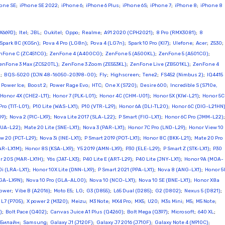
one SE
;
iPhone SE 2022
;
iPhone 6
;
iPhone 6 Plus
;
iPhone 6S
;
iPhone 7
;
iPhone 8
;
iPhone 8
(X669D)
;
Itel
;
JBL
;
Oukitel
;
Oppo
;
Realme
;
A91 2020 (CPH2021)
;
8 Pro (RMX3081)
;
8
Spark 8C (KG5n)
;
Pova 4 Pro (LG8n)
;
Pova 4 (LG7n)
;
Spark 10 Pro (KI7)
;
Ulefone
;
Acer
;
Z530
;
nFone C (ZC451CG)
;
ZenFone 4 (A400CG)
;
ZenFone 5 (A500KL)
;
ZenFone 5 (A501CG)
;
enFone 3 Max (ZC520TL)
;
ZenFone 3 Zoom (ZE553KL)
;
ZenFone Live (ZB501KL)
;
ZenFone 4
o
;
BQS-5020 (DJN 48-16050-20398-00)
;
Fly
;
Highscreen
;
Теле2
;
FS452 (Nimbus 2)
;
IQ4415
;
Power Ice
;
Boost 2
;
Power Rage Evo
;
HTC
;
One X (S720)
;
Desire 600
;
Incredible S (S710e,
Honor 4X (CHE2-L11)
;
Honor 7 (PLK-L01)
;
Honor 4C (CHM-U01)
;
Honor 5X (KIW-L21)
;
Honor 5C
ro (TIT-L01)
;
P10 Lite (WAS-LX1)
;
P10 (VTR-L29)
;
Honor 6A (DLI-TL20)
;
Honor 6C (DIG-L21HN
09)
;
Nova 2 (PIC-LX9)
;
Nova Lite 2017 (SLA-L22)
;
P Smart (FIG-LX1)
;
Honor 6C Pro (JMM-L22)
DUA-L22)
;
Mate 20 Lite (SNE-LX1)
;
Nova 3 (PAR-LX1)
;
Honor 7C Pro (LND-L29)
;
Honor View 10
w 20 (PCT-L29)
;
Nova 3i (INE-LX1)
;
P Smart 2019 (POT-LX1)
;
Honor 8C (BKK-L21)
;
Mate 20 Pro
MAR-LX1M)
;
Honor 8S (KSA-LX9)
;
Y5 2019 (AMN-LX9)
;
P30 (ELE-L29)
;
P Smart Z (STK-LX1)
;
P30
r 20S (MAR-LX1H)
;
Y6s (JAT-LX3)
;
P40 Lite E (ART-L29)
;
P40 Lite (JNY-LX1)
;
Honor 9A (MOA-
0i (LRA-LX1)
;
Honor 10X Lite (DNN-LX9)
;
P Smart 2021 (PPA-LX1)
;
Nova 8 (ANG-LX1)
;
Honor 5
GA-LX9N)
;
Nova 10 Pro (GLA-AL00)
;
Nova 10 (NCO-LX1)
;
Nova 10 SE (BNE-LX1)
;
Honor X8a
Power
;
Vibe B (A2016)
;
Moto E5
;
LG
;
G3 (D855)
;
L65 Dual (D285)
;
G2 (D802)
;
Nexus 5 (D821)
;
L7 (P705)
;
X power 2 (M320)
;
Meizu
;
M3 Note
;
MX4 Pro
;
MX5
;
U20
;
M3s Mini
;
M5
;
M5 Note
;
)
;
Bolt Pace (Q402)
;
Canvas Juice A1 Plus (Q4260)
;
Bolt Mega (Q397)
;
Microsoft
;
640 XL
;
Билайн
;
Samsung
;
Galaxy J1 (J120F)
;
Galaxy J7 2016 (J710F)
;
Galaxy Note 4 (N910C)
;