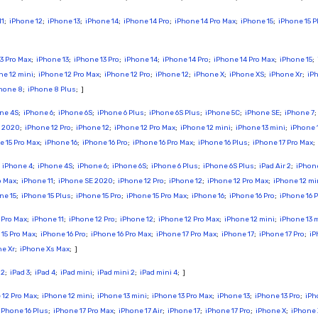
11
;
iPhone 12
;
iPhone 13
;
iPhone 14
;
iPhone 14 Pro
;
iPhone 14 Pro Max
;
iPhone 15
;
iPhone 15 P
3 Pro Max
;
iPhone 13
;
iPhone 13 Pro
;
iPhone 14
;
iPhone 14 Pro
;
iPhone 14 Pro Max
;
iPhone 15
;
ne 12 mini
;
iPhone 12 Pro Max
;
iPhone 12 Pro
;
iPhone 12
;
iPhone X
;
iPhone XS
;
iPhone Xr
;
iP
hone 8
;
iPhone 8 Plus
; ]
ne 4S
;
iPhone 6
;
iPhone 6S
;
iPhone 6 Plus
;
iPhone 6S Plus
;
iPhone 5C
;
iPhone SE
;
iPhone 7
E 2020
;
iPhone 12 Pro
;
iPhone 12
;
iPhone 12 Pro Max
;
iPhone 12 mini
;
iPhone 13 mini
;
iPhone 
e 15 Pro Max
;
iPhone 16
;
iPhone 16 Pro
;
iPhone 16 Pro Max
;
iPhone 16 Plus
;
iPhone 17 Pro Max
;
;
iPhone 4
;
iPhone 4S
;
iPhone 6
;
iPhone 6S
;
iPhone 6 Plus
;
iPhone 6S Plus
;
iPad Air 2
;
iPhon
o Max
;
iPhone 11
;
iPhone SE 2020
;
iPhone 12 Pro
;
iPhone 12
;
iPhone 12 Pro Max
;
iPhone 12 mi
ne 15
;
iPhone 15 Plus
;
iPhone 15 Pro
;
iPhone 15 Pro Max
;
iPhone 16
;
iPhone 16 Pro
;
iPhone 16 
 Pro Max
;
iPhone 11
;
iPhone 12 Pro
;
iPhone 12
;
iPhone 12 Pro Max
;
iPhone 12 mini
;
iPhone 13 
15 Pro Max
;
iPhone 16 Pro
;
iPhone 16 Pro Max
;
iPhone 17 Pro Max
;
iPhone 17
;
iPhone 17 Pro
;
iP
ne Xr
;
iPhone Xs Max
; ]
 2
;
iPad 3
;
iPad 4
;
iPad mini
;
iPad mini 2
;
iPad mini 4
; ]
 12 Pro Max
;
iPhone 12 mini
;
iPhone 13 mini
;
iPhone 13 Pro Max
;
iPhone 13
;
iPhone 13 Pro
;
iPh
iPhone 16 Plus
;
iPhone 17 Pro Max
;
iPhone 17 Air
;
iPhone 17
;
iPhone 17 Pro
;
iPhone X
;
iPhone