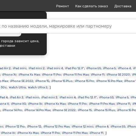
Ремонт
Как сделать заказ
Доставка
пок —
Краснодар
?
ть город
 города зависит цена,
доставки
ad Air 2
;
iPad mini
;
iPad mini 2
;
iPad mini 4
;
iPad Pro 12.9"
;
iPhone 5S
;
iPhone 5
;
iPhone 4
;
i
;
iPhone Xr
;
iPhone Xs Max
;
iPhone 11 Pro
;
iPhone 11 Pro Max
;
iPhone 11
;
iPhone SE 2020
;
iP
ro Max
;
iPhone SE 2022
;
iPhone 15
;
iPhone 15 Plus
;
iPhone 15 Pro
;
iPhone 15 Pro Max
;
iPhone 
 3Gs
;
Watch Ultra
;
Watch Ultra 2
; ]
iPad 4
;
iPad Air 2
;
iPad mini
;
iPad mini 2
;
iPad mini 4
;
iPad Pro 12.9"
;
iPhone 5S
;
iPhone 5
;
iPh
hone X
;
iPhone XS
;
iPhone Xr
;
iPhone Xs Max
;
iPhone 11 Pro
;
iPhone 11 Pro Max
;
iPhone 11
;
iP
4
;
iPhone 14 Pro
;
iPhone 14 Pro Max
;
iPhone SE 2022
;
iPhone 15
;
iPhone 15 Plus
;
iPhone 15 Pr
ni
;
iPhone 12 Pro
;
iPhone 12
;
iPhone 12 Pro Max
;
iPhone 12 mini
;
iPhone 4
;
iPhone 5S
;
iPhon
;
iPhone Xr
;
iPhone Xs Max
;
iPhone 11 Pro
;
iPhone 11 Pro Max
;
iPhone 11
; ]