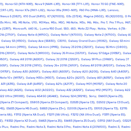
1)
;
Honor 50 (NTH‑NX9)
;
Nova 9 (NAM-LX9)
;
Honor X8 (TFY-LX1)
;
Honor 70 5G (FNE-NX9)
;
(CRT-LX1)
;
Honor X7a (RKY-LX2)
;
Honor X9a (RMO-NX1)
;
P60 Pro (MNA-LX9)
;
Lenovo
;
;
Nexus 5 (D821)
;
K10 Dual (K410)
;
K7 (X210DS)
;
G3s (D724)
;
Magna (H502)
;
K5 (X220DS)
;
G Pr
3s Mini
;
M5
;
M5 Note
;
U10
;
M3 Max
;
M5s
;
M5C
;
M6 Note
;
M3s
;
M6
;
M6s
;
Pro 7
;
Pro 7 Plus
;
M6T
a (Q397)
;
Microsoft
;
640 XL
;
Lumia 950 Dual
;
550
;
650
;
Moto Z2 Play
;
Nokia
;
Vertex
;
6 (TA-
016 (J710F)
;
Galaxy Note 4 (N910C)
;
Galaxy Note 1 (N7000)
;
Galaxy Note 2 (N7100)
;
Galaxy A
;
Galaxy S3 (i9300)
;
Galaxy Ace (S5830)
;
C3010
;
Galaxy Grand Duos (i9082)
;
Galaxy S3 mini
axy S4 mini (i9190)
;
Galaxy S4 mini (i9195)
;
Galaxy J3 2016 (J320F)
;
Galaxy S5 Mini (G800)
;
016 (J510F)
;
Galaxy Note 3 (N9000)
;
Galaxy J5 Prime (G570F)
;
Galaxy S7 Edge (G935F)
;
Gala
N950F)
;
Galaxy A8 2018 (A530F)
;
Galaxy J2 2018 (J250F)
;
Galaxy S9 Plus (G965F)
;
Galaxy J7
605F)
;
Galaxy J8 2018 (J810)
;
Galaxy J6+ 2018 (J610F)
;
Galaxy A9 2018 (A920F)
;
Galaxy J4
(G975F)
;
Galaxy A30 (A305F)
;
Galaxy A50 (A505F)
;
Galaxy A20 (A205)
;
Galaxy A40 (A405F)
;
Note 10+ (N975F)
;
Galaxy M30s (M307)
;
Galaxy A20s (A207)
;
Galaxy A51 (A515F)
;
Galaxy A01
 A31 (A315)
;
Galaxy A41 (A415F)
;
Galaxy A21s (A217F)
;
Galaxy M01 (M015F)
;
Galaxy Note 20
alaxy A52 (A525)
;
Galaxy A02 (A022G)
;
Galaxy A32 (A325F)
;
Galaxy M12 (M127F)
;
Galaxy A22
S22 Ultra (S908B)
;
Galaxy A54 5G (A546E)
;
Galaxy S24 (S921B)
;
Sony
;
D6603 (Xperia Z3)
;
(Xperia Z1 Compact)
;
D5803 (Xperia Z3 Compact)
;
D2533 (Xperia C3)
;
D2502 (Xperia C3 Dual)
;
 M5)
;
E5633 (Xperia M5 Dual)
;
E6553 (Xperia Z3+)
;
D2005 (Xperia E1)
;
D5103 (Xperia T3)
;
E2115
peria XA)
;
F3112 (Xperia XA Dual)
;
F3211 (XA Ultra)
;
F3212 (XA Ultra Dual)
;
F3311 (Xperia E5)
;
Z)
;
F8332 (Xperia XZ Dual)
;
E6653 (Xperia Z5)
;
E6683 (Xperia Z5 Dual)
;
G3112 (XA1 Dual)
;
G3221
s Plus
;
Redmi Pro
;
Redmi Note 3
;
Redmi Note 3 Pro
;
Redmi Note 4 (2016100)
;
Redmi 3
;
Redmi