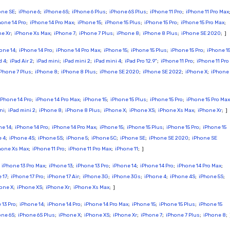
one SE
;
iPhone 6
;
iPhone 6S
;
iPhone 6 Plus
;
iPhone 6S Plus
;
iPhone 11 Pro
;
iPhone 11 Pro Max
hone 14 Pro
;
iPhone 14 Pro Max
;
iPhone 15
;
iPhone 15 Plus
;
iPhone 15 Pro
;
iPhone 15 Pro Max
;
ne Xr
;
iPhone Xs Max
;
iPhone 7
;
iPhone 7 Plus
;
iPhone 8
;
iPhone 8 Plus
;
iPhone SE 2020
; ]
one 14
;
iPhone 14 Pro
;
iPhone 14 Pro Max
;
iPhone 15
;
iPhone 15 Plus
;
iPhone 15 Pro
;
iPhone 1
d 4
;
iPad Air 2
;
iPad mini
;
iPad mini 2
;
iPad mini 4
;
iPad Pro 12.9"
;
iPhone 11 Pro
;
iPhone 11 Pro
iPhone 7 Plus
;
iPhone 8
;
iPhone 8 Plus
;
iPhone SE 2020
;
iPhone SE 2022
;
iPhone X
;
iPhone
iPhone 14 Pro
;
iPhone 14 Pro Max
;
iPhone 15
;
iPhone 15 Plus
;
iPhone 15 Pro
;
iPhone 15 Pro Max
ni
;
iPad mini 2
;
iPhone 8
;
iPhone 8 Plus
;
iPhone X
;
iPhone XS
;
iPhone Xs Max
;
iPhone Xr
; ]
ne 14
;
iPhone 14 Pro
;
iPhone 14 Pro Max
;
iPhone 15
;
iPhone 15 Plus
;
iPhone 15 Pro
;
iPhone 15
e 4
;
iPhone 4S
;
iPhone 5S
;
iPhone 5
;
iPhone 5C
;
iPhone SE
;
iPhone SE 2020
;
iPhone SE
hone Xs Max
;
iPhone 11 Pro
;
iPhone 11 Pro Max
;
iPhone 11
; ]
;
iPhone 13 Pro Max
;
iPhone 13
;
iPhone 13 Pro
;
iPhone 14
;
iPhone 14 Pro
;
iPhone 14 Pro Max
;
 17
;
iPhone 17 Pro
;
iPhone 17 Air
;
iPhone 3G
;
iPhone 3Gs
;
iPhone 4
;
iPhone 4S
;
iPhone 5S
;
one X
;
iPhone XS
;
iPhone Xr
;
iPhone Xs Max
; ]
 13 Pro
;
iPhone 14
;
iPhone 14 Pro
;
iPhone 14 Pro Max
;
iPhone 15
;
iPhone 15 Plus
;
iPhone 15
one 6S
;
iPhone 6S Plus
;
iPhone X
;
iPhone XS
;
iPhone Xr
;
iPhone 7
;
iPhone 7 Plus
;
iPhone 8
; 