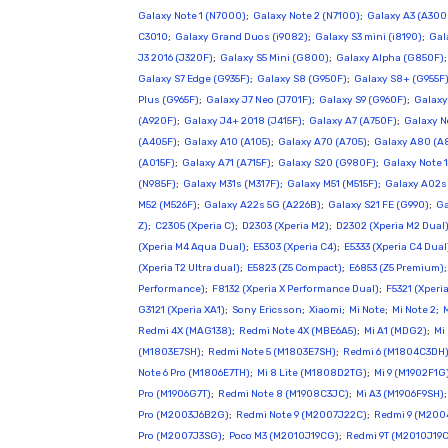
Galaxy Note 1 (N7000)
;
Galaxy Note 2 (N7100)
;
Galaxy A3 (A300
C3010
;
Galaxy Grand Duos (i9082)
;
Galaxy S3 mini (i8190)
;
Gal
J3 2016 (J320F)
;
Galaxy S5 Mini (G800)
;
Galaxy Alpha (G850F)
Galaxy S7 Edge (G935F)
;
Galaxy S8 (G950F)
;
Galaxy S8+ (G955F
Plus (G965F)
;
Galaxy J7 Neo (J701F)
;
Galaxy S9 (G960F)
;
Galaxy
(A920F)
;
Galaxy J4+ 2018 (J415F)
;
Galaxy A7 (A750F)
;
Galaxy N
(A405F)
;
Galaxy A10 (A105)
;
Galaxy A70 (A705)
;
Galaxy A80 (A
(A015F)
;
Galaxy A71 (A715F)
;
Galaxy S20 (G980F)
;
Galaxy Note 1
(N985F)
;
Galaxy M31s (M317F)
;
Galaxy M51 (M515F)
;
Galaxy A02s
M52 (M526F)
;
Galaxy A22s 5G (A226B)
;
Galaxy S21 FE (G990)
;
Ga
Z)
;
C2305 (Xperia C)
;
D2303 (Xperia M2)
;
D2302 (Xperia M2 Dual
(Xperia M4 Aqua Dual)
;
E5303 (Xperia C4)
;
E5333 (Xperia C4 Dual
(Xperia T2 Ultra dual)
;
E5823 (Z5 Compact)
;
E6853 (Z5 Premium)
Performance)
;
F8132 (Xperia X Performance Dual)
;
F5321 (Xperi
G3121 (Xperia XA1)
;
Sony Ericsson
;
Xiaomi
;
Mi Note
;
Mi Note 2
;
M
Redmi 4X (MAG138)
;
Redmi Note 4X (MBE6A5)
;
Mi A1 (MDG2)
;
Mi
(M1803E7SH)
;
Redmi Note 5 (M1803E7SH)
;
Redmi 6 (M1804C3DH
Note 6 Pro (M1806E7TH)
;
Mi 8 Lite (M1808D2TG)
;
Mi 9 (M1902F1G
Pro (M1906G7T)
;
Redmi Note 8 (M1908C3JC)
;
Mi A3 (M1906F9SH)
Pro (M2003J6B2G)
;
Redmi Note 9 (M2007J22C)
;
Redmi 9 (M200
Pro (M2007J3SG)
;
Poco M3 (M2010J19CG)
;
Redmi 9T (M2010J19