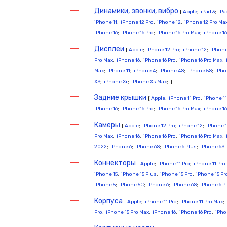
Динамики, звонки, вибро
[
Apple
;
iPad 3
;
iPa
iPhone 11
;
iPhone 12 Pro
;
iPhone 12
;
iPhone 12 Pro Ma
iPhone 16
;
iPhone 16 Pro
;
iPhone 16 Pro Max
;
iPhone 16
Дисплеи
[
Apple
;
iPhone 12 Pro
;
iPhone 12
;
iPhone
Pro Max
;
iPhone 16
;
iPhone 16 Pro
;
iPhone 16 Pro Max
;
Max
;
iPhone 11
;
iPhone 4
;
iPhone 4S
;
iPhone 5S
;
iPho
XS
;
iPhone Xr
;
iPhone Xs Max
; ]
Задние крышки
[
Apple
;
iPhone 11 Pro
;
iPhone 11
iPhone 16
;
iPhone 16 Pro
;
iPhone 16 Pro Max
;
iPhone 16
Камеры
[
Apple
;
iPhone 12 Pro
;
iPhone 12
;
iPhone 1
Pro Max
;
iPhone 16
;
iPhone 16 Pro
;
iPhone 16 Pro Max
;
2022
;
iPhone 6
;
iPhone 6S
;
iPhone 6 Plus
;
iPhone 6S 
Коннекторы
[
Apple
;
iPhone 11 Pro
;
iPhone 11 Pro
iPhone 15
;
iPhone 15 Plus
;
iPhone 15 Pro
;
iPhone 15 Pr
iPhone 5
;
iPhone 5C
;
iPhone 6
;
iPhone 6S
;
iPhone 6 P
Корпуса
[
Apple
;
iPhone 11 Pro
;
iPhone 11 Pro Max
;
Pro
;
iPhone 15 Pro Max
;
iPhone 16
;
iPhone 16 Pro
;
iPho