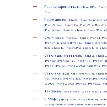
Разъем зарядки
[
Apple
;
iPhone 11 Pro
;
iPhone 
Plus
; ]
Рамки дисплея
[
Apple
;
iPhone 13 mini
;
iPhone 1
iPhone 16 Plus
;
iPhone 11 Pro
;
iPhone 11 Pro Max
;
iPho
iPhone 6 Plus
;
iPhone 6S
;
iPhone 7
;
iPhone 7 Plus
;
iP
Скотч
[
Apple
;
iPhone 5S
;
iPhone 5
;
iPhone 4
;
iPho
iPhone 11 Pro
;
iPhone 11 Pro Max
;
iPhone 11
;
iPhone S
2022
;
iPhone 15
;
iPhone 15 Plus
;
iPhone 15 Pro
;
iPhon
Стекла дисплеев
[
Apple
;
iPhone 5S
;
iPhone 5
iPhone Xr
;
iPhone Xs Max
;
iPhone 11 Pro
;
iPhone 11 Pr
iPhone 14 Pro Max
;
iPhone SE 2022
;
Watch Ultra
;
iPho
Стекла камеры
[
Apple
;
iPhone 11 Pro
;
iPhone 11
Max
;
iPhone 15
;
iPhone 15 Plus
;
iPhone 15 Pro
;
iPhone 
SE 2020
;
iPhone SE 2022
;
iPhone X
;
iPhone XS
;
iPho
Тачскрины
[
Apple
;
iPad Air 2
;
iPad Pro 12.9"
;
iPad
Шлейфы
[
Apple
;
iPhone 12 Pro
;
iPhone 12
;
iPhone
Pro Max
;
iPhone 16
;
iPhone 16 Pro
;
iPhone 16 Pro Max
;