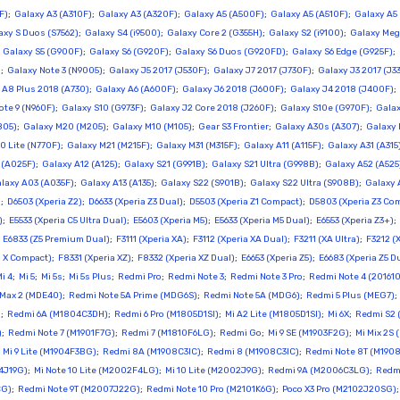
F)
;
Galaxy A3 (A310F)
;
Galaxy A3 (A320F)
;
Galaxy A5 (A500F)
;
Galaxy A5 (A510F)
;
Galaxy A5
axy S Duos (S7562)
;
Galaxy S4 (i9500)
;
Galaxy Core 2 (G355H)
;
Galaxy S2 (i9100)
;
Galaxy Mega
;
Galaxy S5 (G900F)
;
Galaxy S6 (G920F)
;
Galaxy S6 Duos (G920FD)
;
Galaxy S6 Edge (G925F)
;
)
;
Galaxy Note 3 (N9005)
;
Galaxy J5 2017 (J530F)
;
Galaxy J7 2017 (J730F)
;
Galaxy J3 2017 (J3
 A8 Plus 2018 (A730)
;
Galaxy A6 (A600F)
;
Galaxy J6 2018 (J600F)
;
Galaxy J4 2018 (J400F)
;
ote 9 (N960F)
;
Galaxy S10 (G973F)
;
Galaxy J2 Core 2018 (J260F)
;
Galaxy S10e (G970F)
;
Galax
805)
;
Galaxy M20 (M205)
;
Galaxy M10 (M105)
;
Gear S3 Frontier
;
Galaxy A30s (A307)
;
Galaxy 
0 Lite (N770F)
;
Galaxy M21 (M215F)
;
Galaxy M31 (M315F)
;
Galaxy A11 (A115F)
;
Galaxy A31 (A315
 (A025F)
;
Galaxy A12 (A125)
;
Galaxy S21 (G991B)
;
Galaxy S21 Ultra (G998B)
;
Galaxy A52 (A525
laxy A03 (A035F)
;
Galaxy A13 (A135)
;
Galaxy S22 (S901B)
;
Galaxy S22 Ultra (S908B)
;
Galaxy 
)
;
D6503 (Xperia Z2)
;
D6633 (Xperia Z3 Dual)
;
D5503 (Xperia Z1 Compact)
;
D5803 (Xperia Z3 Co
)
;
E5533 (Xperia C5 Ultra Dual)
;
E5603 (Xperia M5)
;
E5633 (Xperia M5 Dual)
;
E6553 (Xperia Z3+)
;
;
E6833 (Z5 Premium Dual)
;
F3111 (Xperia XA)
;
F3112 (Xperia XA Dual)
;
F3211 (XA Ultra)
;
F3212 (
a X Compact)
;
F8331 (Xperia XZ)
;
F8332 (Xperia XZ Dual)
;
E6653 (Xperia Z5)
;
E6683 (Xperia Z5 D
i 4
;
Mi 5
;
Mi 5s
;
Mi 5s Plus
;
Redmi Pro
;
Redmi Note 3
;
Redmi Note 3 Pro
;
Redmi Note 4 (20161
 Max 2 (MDE40)
;
Redmi Note 5A Prime (MDG6S)
;
Redmi Note 5A (MDG6)
;
Redmi 5 Plus (MEG7)
)
;
Redmi 6A (M1804C3DH)
;
Redmi 6 Pro (M1805D1SI)
;
Mi A2 Lite (M1805D1SI)
;
Mi 6X
;
Redmi S2 
)
;
Redmi Note 7 (M1901F7G)
;
Redmi 7 (M1810F6LG)
;
Redmi Go
;
Mi 9 SE (M1903F2G)
;
Mi Mix 2S
;
Mi 9 Lite (M1904F3BG)
;
Redmi 8A (M1908C3IC)
;
Redmi 8 (M1908C3IC)
;
Redmi Note 8T (M190
4J19G)
;
Mi Note 10 Lite (M2002F4LG)
;
Mi 10 Lite (M2002J9G)
;
Redmi 9A (M2006C3LG)
;
Redm
CG)
;
Redmi Note 9T (M2007J22G)
;
Redmi Note 10 Pro (M2101K6G)
;
Poco X3 Pro (M2102J20SG)