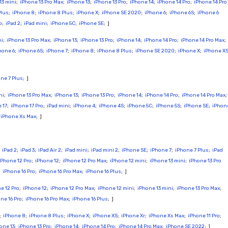
13 mini
;
iPhone 13 Pro Max
;
iPhone 13
;
iPhone 13 Pro
;
iPhone 14
;
iPhone 14 Pro
;
iPhone 14 Pro
Plus
;
iPhone 8
;
iPhone 8 Plus
;
iPhone X
;
iPhone SE 2020
;
iPhone 6
;
iPhone 6S
;
iPhone 6
o
;
iPad 2
;
iPad mini
;
iPhone 5C
;
iPhone SE
; ]
ni
;
iPhone 13 Pro Max
;
iPhone 13
;
iPhone 13 Pro
;
iPhone 14
;
iPhone 14 Pro
;
iPhone 14 Pro Max
;
hone 6
;
iPhone 6S
;
iPhone 7
;
iPhone 8
;
iPhone 8 Plus
;
iPhone SE 2020
;
iPhone X
;
iPhone X
ne 7 Plus
; ]
ni
;
iPhone 13 Pro Max
;
iPhone 13
;
iPhone 13 Pro
;
iPhone 14
;
iPhone 14 Pro
;
iPhone 14 Pro Max
;
 17
;
iPhone 17 Pro
;
iPad mini
;
iPhone 4
;
iPhone 4S
;
iPhone 5C
;
iPhone 5S
;
iPhone SE
;
iPhon
;
iPhone Xs Max
; ]
;
iPad 2
;
iPad 3
;
iPad Air 2
;
iPad mini
;
iPad mini 2
;
iPhone SE
;
iPhone 7
;
iPhone 7 Plus
;
iPad
iPhone 12 Pro
;
iPhone 12
;
iPhone 12 Pro Max
;
iPhone 12 mini
;
iPhone 13 mini
;
iPhone 13 Pro
;
iPhone 16 Pro
;
iPhone 16 Pro Max
;
iPhone 16 Plus
; ]
e 12 Pro
;
iPhone 12
;
iPhone 12 Pro Max
;
iPhone 12 mini
;
iPhone 13 mini
;
iPhone 13 Pro Max
;
ne 16 Pro
;
iPhone 16 Pro Max
;
iPhone 16 Plus
; ]
;
iPhone 8
;
iPhone 8 Plus
;
iPhone X
;
iPhone XS
;
iPhone Xr
;
iPhone Xs Max
;
iPhone 11 Pro
;
one 13
;
iPhone 13 Pro
;
iPhone 14
;
iPhone 14 Pro
;
iPhone 14 Pro Max
;
iPhone SE 2022
; ]