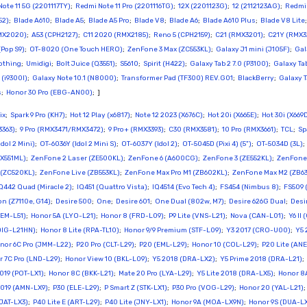
ote 11 5G (2201117TY)
;
Redmi Note 11 Pro (2201116TG)
;
12X (2201123G)
;
12 (2112123AG)
;
Redmi 
52)
;
Blade A610
;
Blade A5
;
Blade A5 Pro
;
Blade V8
;
Blade A6
;
Blade A610 Plus
;
Blade V8 Lite
MX2020)
;
A53 (CPH2127)
;
C11 2020 (RMX2185)
;
Reno 5 (CPH2159)
;
C21 (RMX3201)
;
C21Y (RMX3
Pop S9)
;
OT-8020 (One Touch HERO)
;
ZenFone 3 Max (ZC553KL)
;
Galaxy J1 mini (J105F)
;
Gal
othing
;
Umidigi
;
Bolt Juice (Q3551)
;
S5610
;
Spirit (H422)
;
Galaxy Tab 2 7.0 (P3100)
;
Galaxy Tab
(i9300I)
;
Galaxy Note 10.1 (N8000)
;
Transformer Pad (TF300) REV.G01
;
BlackBerry
;
Galaxy T
s
;
Honor 30 Pro (EBG-AN00)
; ]
ix
;
Spark 9 Pro (KH7)
;
Hot 12 Play (x6817)
;
Note 12 2023 (X676C)
;
Hot 20i (X665E)
;
Hot 30i (X669
3363)
;
9 Pro (RMX3471/RMX3472)
;
9 Pro+ (RMX3393)
;
C30 (RMX3581)
;
10 Pro (RMX3661)
;
TCL
;
Sp
dol 2 Mini)
;
OT-6036Y (Idol 2 Mini S)
;
OT-6037Y (Idol 2)
;
OT-5045D (Pixi 4) (5")
;
OT-5034D (3L)
X551ML)
;
ZenFone 2 Laser (ZE500KL)
;
ZenFone 6 (A600CG)
;
ZenFone 3 (ZE552KL)
;
ZenFone 
 (ZC520KL)
;
ZenFone Live (ZB553KL)
;
ZenFone Max Pro M1 (ZB602KL)
;
ZenFone Max M2 (ZB6
Q442 Quad (Miracle 2)
;
IQ451 (Quattro Vista)
;
IQ4514 (Evo Tech 4)
;
FS454 (Nimbus 8)
;
FS509 
n (Z7110e, G14)
;
Desire 500
;
One
;
Desire 601
;
One Dual (802w, M7)
;
Desire 626G Dual
;
Desi
NEM-L51)
;
Honor 5A (LYO-L21)
;
Honor 8 (FRD-L09)
;
P9 Lite (VNS-L21)
;
Nova (CAN-L01)
;
Y6 II
DIG-L21HN)
;
Honor 8 Lite (RPA-TL10)
;
Honor 9/9 Premium (STF-L09)
;
Y3 2017 (CRO-U00)
;
Y5 
nor 6C Pro (JMM-L22)
;
P20 Pro (CLT-L29)
;
P20 (EML-L29)
;
Honor 10 (COL-L29)
;
P20 Lite (ANE
 7C Pro (LND-L29)
;
Honor View 10 (BKL-L09)
;
Y5 2018 (DRA-LX2)
;
Y5 Prime 2018 (DRA-L21)
;
019 (POT-LX1)
;
Honor 8C (BKK-L21)
;
Mate 20 Pro (LYA-L29)
;
Y5 Lite 2018 (DRA-LX5)
;
Honor 8A
2019 (AMN-LX9)
;
P30 (ELE-L29)
;
P Smart Z (STK-LX1)
;
P30 Pro (VOG-L29)
;
Honor 20 (YAL-L21)
(JAT-LX3)
;
P40 Lite E (ART-L29)
;
P40 Lite (JNY-LX1)
;
Honor 9A (MOA-LX9N)
;
Honor 9S (DUA-L