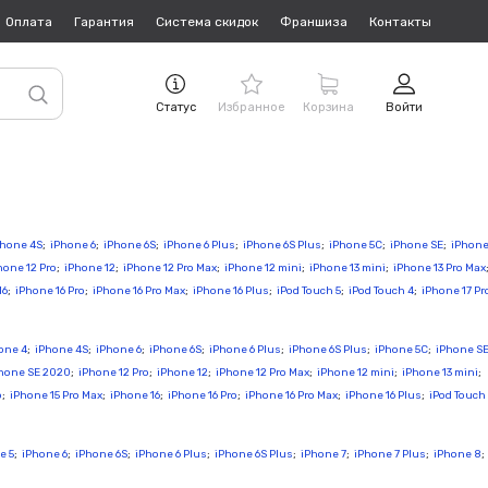
Оплата
Гарантия
Система скидок
Франшиза
Контакты
Статус
Избранное
Корзина
Войти
Phone 4S
;
iPhone 6
;
iPhone 6S
;
iPhone 6 Plus
;
iPhone 6S Plus
;
iPhone 5C
;
iPhone SE
;
iPhon
hone 12 Pro
;
iPhone 12
;
iPhone 12 Pro Max
;
iPhone 12 mini
;
iPhone 13 mini
;
iPhone 13 Pro Max
16
;
iPhone 16 Pro
;
iPhone 16 Pro Max
;
iPhone 16 Plus
;
iPod Touch 5
;
iPod Touch 4
;
iPhone 17 Pr
one 4
;
iPhone 4S
;
iPhone 6
;
iPhone 6S
;
iPhone 6 Plus
;
iPhone 6S Plus
;
iPhone 5C
;
iPhone S
hone SE 2020
;
iPhone 12 Pro
;
iPhone 12
;
iPhone 12 Pro Max
;
iPhone 12 mini
;
iPhone 13 mini
;
o
;
iPhone 15 Pro Max
;
iPhone 16
;
iPhone 16 Pro
;
iPhone 16 Pro Max
;
iPhone 16 Plus
;
iPod Touch
e 5
;
iPhone 6
;
iPhone 6S
;
iPhone 6 Plus
;
iPhone 6S Plus
;
iPhone 7
;
iPhone 7 Plus
;
iPhone 8
;