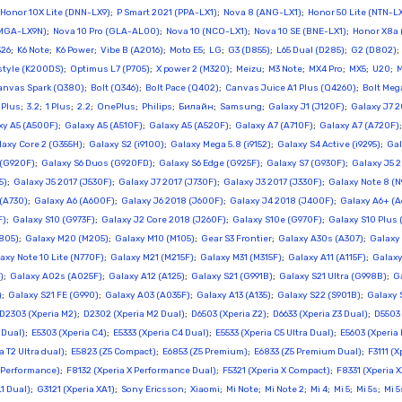
Honor 10X Lite (DNN-LX9)
;
P Smart 2021 (PPA-LX1)
;
Nova 8 (ANG-LX1)
;
Honor 50 Lite (NTN-LX
(MGA-LX9N)
;
Nova 10 Pro (GLA-AL00)
;
Nova 10 (NCO-LX1)
;
Nova 10 SE (BNE-LX1)
;
Honor X8a 
526
;
K6 Note
;
K6 Power
;
Vibe B (A2016)
;
Moto E5
;
LG
;
G3 (D855)
;
L65 Dual (D285)
;
G2 (D802)
style (K200DS)
;
Optimus L7 (P705)
;
X power 2 (M320)
;
Meizu
;
M3 Note
;
MX4 Pro
;
MX5
;
U20
;
M
anvas Spark (Q380)
;
Bolt (Q346)
;
Bolt Pace (Q402)
;
Canvas Juice A1 Plus (Q4260)
;
Bolt Meg
1 Plus
;
3.2
;
1 Plus
;
2.2
;
OnePlus
;
Philips
;
Билайн
;
Samsung
;
Galaxy J1 (J120F)
;
Galaxy J7 2
xy A5 (A500F)
;
Galaxy A5 (A510F)
;
Galaxy A5 (A520F)
;
Galaxy A7 (A710F)
;
Galaxy A7 (A720F)
laxy Core 2 (G355H)
;
Galaxy S2 (i9100)
;
Galaxy Mega 5.8 (i9152)
;
Galaxy S4 Active (i9295)
;
Gal
 (G920F)
;
Galaxy S6 Duos (G920FD)
;
Galaxy S6 Edge (G925F)
;
Galaxy S7 (G930F)
;
Galaxy J5 2
5)
;
Galaxy J5 2017 (J530F)
;
Galaxy J7 2017 (J730F)
;
Galaxy J3 2017 (J330F)
;
Galaxy Note 8 (
 (A730)
;
Galaxy A6 (A600F)
;
Galaxy J6 2018 (J600F)
;
Galaxy J4 2018 (J400F)
;
Galaxy A6+ (A
F)
;
Galaxy S10 (G973F)
;
Galaxy J2 Core 2018 (J260F)
;
Galaxy S10e (G970F)
;
Galaxy S10 Plus 
805)
;
Galaxy M20 (M205)
;
Galaxy M10 (M105)
;
Gear S3 Frontier
;
Galaxy A30s (A307)
;
Galaxy 
axy Note 10 Lite (N770F)
;
Galaxy M21 (M215F)
;
Galaxy M31 (M315F)
;
Galaxy A11 (A115F)
;
Galaxy
)
;
Galaxy A02s (A025F)
;
Galaxy A12 (A125)
;
Galaxy S21 (G991B)
;
Galaxy S21 Ultra (G998B)
;
G
)
;
Galaxy S21 FE (G990)
;
Galaxy A03 (A035F)
;
Galaxy A13 (A135)
;
Galaxy S22 (S901B)
;
Galaxy 
D2303 (Xperia M2)
;
D2302 (Xperia M2 Dual)
;
D6503 (Xperia Z2)
;
D6633 (Xperia Z3 Dual)
;
D5503 
 Dual)
;
E5303 (Xperia C4)
;
E5333 (Xperia C4 Dual)
;
E5533 (Xperia C5 Ultra Dual)
;
E5603 (Xperia
a T2 Ultra dual)
;
E5823 (Z5 Compact)
;
E6853 (Z5 Premium)
;
E6833 (Z5 Premium Dual)
;
F3111 (X
X Performance)
;
F8132 (Xperia X Performance Dual)
;
F5321 (Xperia X Compact)
;
F8331 (Xperia X
L1 Dual)
;
G3121 (Xperia XA1)
;
Sony Ericsson
;
Xiaomi
;
Mi Note
;
Mi Note 2
;
Mi 4
;
Mi 5
;
Mi 5s
;
Mi 5