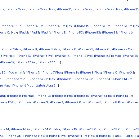
lus
;
iPhone 15 Pro
;
iPhone 15 Pro Max
;
iPhone 16
;
iPhone 16 Pro
;
iPhone 16 Pro Max
;
iPhone 16
iPhone 15 Plus
;
iPhone 15 Pro
;
iPhone 15 Pro Max
;
iPhone 16
;
iPhone 16 Pro
;
iPhone 16 Pro Max
hone Xs Max
;
iPad 2
;
iPad 3
;
iPad 4
;
iPhone 5
;
iPhone 5C
;
iPhone 5S
;
iPhone SE
;
iPhone 6
;
;
iPhone 7 Plus
;
iPhone 8
;
iPhone 8 Plus
;
iPhone X
;
iPhone XS
;
iPhone Xr
;
iPhone Xs Max
;
13 Pro Max
;
iPhone 13
;
iPhone 13 Pro
;
iPhone 14
;
iPhone 14 Pro
;
iPhone 14 Pro Max
;
iPhone SE
iPhone 17
;
iPhone 17 Pro
;
iPhone 17 Air
; ]
e 5C
;
iPad mini 4
;
iPhone 7
;
iPhone 7 Plus
;
iPhone 8
;
iPhone 8 Plus
;
iPhone X
;
iPhone XS
;
ni
;
iPhone 13 mini
;
iPhone 13 Pro Max
;
iPhone 13
;
iPhone 13 Pro
;
iPhone 14
;
iPhone 14 Pro
;
Pro Max
;
iPhone 16 Plus
;
Watch Ultra 2
; ]
mini
;
iPhone 13 Pro Max
;
iPhone 13
;
iPhone 13 Pro
;
iPhone 14
;
iPhone 14 Pro
;
iPhone 14 Pro
hone 17 Air
;
iPhone 6
;
iPhone 6S
;
iPhone 7
;
iPhone 7 Plus
;
iPhone 8
;
iPhone 8 Plus
;
iPhone
one 14
;
iPhone 14 Pro
;
iPhone 14 Pro Max
;
iPhone 15
;
iPhone 15 Plus
;
iPhone 15 Pro
;
iPhone 15
 XS
;
iPhone Xr
;
iPhone Xs Max
;
iPhone 11 Pro
;
iPhone 11 Pro Max
;
iPhone 11
;
iPad 2
;
iPad 3
;
iP