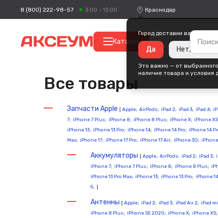
8 (800) 222-98-57
Краснодар
3:00 - 13:00
Город доставки ваших поку
Каталог
Да
Нет, измени
Это важно — от выбранного
наличие товара и условия 
Все товары
Запчасти Apple
[
Apple
;
AirPods
;
iPad 2
;
iPad 3
;
iPad 4
;
iP
7
;
iPhone 7 Plus
;
iPhone 8
;
iPhone 8 Plus
;
iPhone X
;
iPhone XS
iPhone 13
;
iPhone 13 Pro
;
iPhone 14
;
iPhone 14 Pro
;
iPhone 14 P
Max
;
iPhone 17
;
iPhone 17 Pro
;
iPhone 17 Air
;
iPhone 3G
;
iPhone
Аккумуляторы
[
Apple
;
AirPods
;
iPad 2
;
iPad 3
;
iPhone 7
;
iPhone 7 Plus
;
iPhone 8
;
iPhone 8 Plus
;
iP
iPhone 13 Pro Max
;
iPhone 13
;
iPhone 13 Pro
;
iPhone 1
5
; ]
Антенны
[
Apple
;
iPad 2
;
iPad 3
;
iPad Air 2
;
iPad mi
iPhone 8 Plus
;
iPhone SE 2020
;
iPhone X
;
iPhone XS