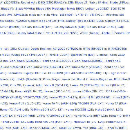
A1 (220733SI)
;
Redmi Note 12 5G (23021RAA2Y)
;
ZTE
;
Blade L3
;
Nubia Z9 Mini
;
Blade L5 Plus
;
;
Blade V9
;
Blade V9 Vita
;
Blade V10
;
Prestigio
;
Texet
;
DEXP
;
LeEco
;
Le 2 X527
;
BQS-5070
261)
;
A96 (CPH2333)
;
midi
;
mini (1,1)
;
Vivo
;
Y53 (1606)
;
V7 (1718)
;
V17 (1920)
;
Wileyfox
;
535
axy Note 5 (N920C)
;
Galaxy Tab 3 Lite 7.0 (T111)
;
Galaxy Tab S 8.4 LTE (T705)
;
Galaxy Tab S 10.5
 3 10.1 (P5200)
;
Galaxy Tab 3 7.0 (T211)
;
Galaxy Tab 3 8.0 (T311)
;
Galaxy Tab 4 10.1 3G (T531)
;
ab A (T355)
;
Galaxy Tab A7 Lite 8.7 Wi-Fi/LTE (T220/T225)
;
J108i (Cedar)
;
Apple
;
iPhone 15 Pr
D)
;
Itel
;
JBL
;
Oukitel
;
Oppo
;
Realme
;
A91 2020 (CPH2021)
;
8 Pro (RMX3081)
;
8 (RMX3085)
;
ark 8C (KG5n)
;
Pova 4 Pro (LG8n)
;
Pova 4 (LG7n)
;
Spark 10 Pro (KI7)
;
Ulefone
;
Acer
;
Z530
;
;
Asus
;
ZenFone C (ZC451CG)
;
ZenFone 4 (A400CG)
;
ZenFone 5 (A500KL)
;
ZenFone 5
3 Laser (ZC551KL)
;
ZenFone 3 Max (ZC520TL)
;
ZenFone 3 Zoom (ZE553KL)
;
ZenFone Live
33KL)
;
Micromax
;
Explay
;
BQ
;
Rio
;
BQS-5020 (DJN 48-16050-20398-00)
;
Fly
;
Highscreen
;
(Nimbus 9)
;
FS458 (Stratus 7)
;
Power Rage
;
Power Ice
;
Boost 2
;
Power Rage Evo
;
HTC
;
One X
re 628
;
One M8
;
Huawei
;
Wiko
;
Mate 8 (NXT-L29)
;
Honor 4X (CHE2-L11)
;
Honor 7 (PLK-L01)
;
 (CAM-L21)
;
Honor 6X (BLN-L21)
;
Honor 6 (H60-L04)
;
Honor 4C Pro (TIT-L01)
;
P10 Lite (WAS-
2017 (MYA-U29)
;
Y7 2017 (TRT-LX1)
;
Honor 7X (BND-L21)
;
Honor 8 Pro (DUK-L09)
;
Nova 2 (PIC-
-LX1)
;
Honor 9 Lite (LLD-L31)
;
Honor 7A Pro (AUM-L29)
;
Y9 2018 (FLA-LX1)
;
Honor 7A (DUA-
Honor 7C (AUM-L41)
;
Y6 Prime 2018 (ATU-L31)
;
Honor 8X (JSN-L21)
;
Mate 20 (HMA-L29)
;
 (JAT-LX1)
;
Y6 2019 (MRD-LX1F)
;
Y7 2019 (DUB-LX1)
;
Honor 10 Lite (HRY-LX1)
;
Honor 10i (HRY
;
Honor 20 Pro (YAL-L41)
;
Honor 20 Lite (MAR-LX1H)
;
Mate 30 Pro (LIO-L29)
;
Honor 9X (STK-
X9)
;
Y8p (AQM-LX1)
;
Honor 9C (AKA-L29)
;
Y6p (MED-LX9N)
;
Y5p (DRA-LX9)
;
Honor 30 (BMH-