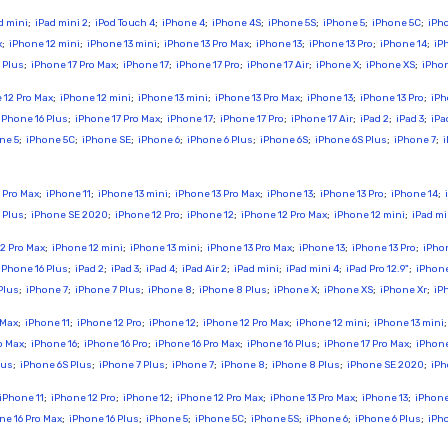
d mini
;
iPad mini 2
;
iPod Touch 4
;
iPhone 4
;
iPhone 4S
;
iPhone 5S
;
iPhone 5
;
iPhone 5C
;
iPh
x
;
iPhone 12 mini
;
iPhone 13 mini
;
iPhone 13 Pro Max
;
iPhone 13
;
iPhone 13 Pro
;
iPhone 14
;
iP
 Plus
;
iPhone 17 Pro Max
;
iPhone 17
;
iPhone 17 Pro
;
iPhone 17 Air
;
iPhone X
;
iPhone XS
;
iPho
 12 Pro Max
;
iPhone 12 mini
;
iPhone 13 mini
;
iPhone 13 Pro Max
;
iPhone 13
;
iPhone 13 Pro
;
iPh
iPhone 16 Plus
;
iPhone 17 Pro Max
;
iPhone 17
;
iPhone 17 Pro
;
iPhone 17 Air
;
iPad 2
;
iPad 3
;
iPa
ne 5
;
iPhone 5C
;
iPhone SE
;
iPhone 6
;
iPhone 6 Plus
;
iPhone 6S
;
iPhone 6S Plus
;
iPhone 7
;
 Pro Max
;
iPhone 11
;
iPhone 13 mini
;
iPhone 13 Pro Max
;
iPhone 13
;
iPhone 13 Pro
;
iPhone 14
;
 Plus
;
iPhone SE 2020
;
iPhone 12 Pro
;
iPhone 12
;
iPhone 12 Pro Max
;
iPhone 12 mini
;
iPad mi
2 Pro Max
;
iPhone 12 mini
;
iPhone 13 mini
;
iPhone 13 Pro Max
;
iPhone 13
;
iPhone 13 Pro
;
iPho
iPhone 16 Plus
;
iPad 2
;
iPad 3
;
iPad 4
;
iPad Air 2
;
iPad mini
;
iPad mini 4
;
iPad Pro 12.9"
;
iPhon
Plus
;
iPhone 7
;
iPhone 7 Plus
;
iPhone 8
;
iPhone 8 Plus
;
iPhone X
;
iPhone XS
;
iPhone Xr
;
iP
 Max
;
iPhone 11
;
iPhone 12 Pro
;
iPhone 12
;
iPhone 12 Pro Max
;
iPhone 12 mini
;
iPhone 13 mini
o Max
;
iPhone 16
;
iPhone 16 Pro
;
iPhone 16 Pro Max
;
iPhone 16 Plus
;
iPhone 17 Pro Max
;
iPhone
lus
;
iPhone 6S Plus
;
iPhone 7 Plus
;
iPhone 7
;
iPhone 8
;
iPhone 8 Plus
;
iPhone SE 2020
;
iPh
iPhone 11
;
iPhone 12 Pro
;
iPhone 12
;
iPhone 12 Pro Max
;
iPhone 13 Pro Max
;
iPhone 13
;
iPhone
ne 16 Pro Max
;
iPhone 16 Plus
;
iPhone 5
;
iPhone 5C
;
iPhone 5S
;
iPhone 6
;
iPhone 6 Plus
;
iPh