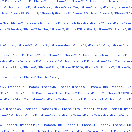
 11 Pro Max
;
iPhone 11
;
iPhone 12 Pro
;
iPhone 12
;
iPhone 12 Pro Max
;
iPhone 12 mini
;
iPhone 
15 Pro Max
;
iPhone 16
;
iPhone 16 Pro
;
iPhone 16 Pro Max
;
iPhone 16 Plus
;
iPhone 7
;
iPhone 7 
s Max
;
iPhone 5S
;
iPhone 5
;
iPhone 4
;
iPhone 4S
;
iPhone 17 Pro Max
;
iPhone 17
;
iPhone 17 Pr
ro Max
;
iPhone 11
;
iPhone 12 Pro
;
iPhone 12
;
iPhone 12 Pro Max
;
iPhone 12 mini
;
iPhone 13 mi
hone 15 Pro Max
;
iPhone 17 Pro Max
;
iPhone 17
;
iPhone 17 Pro
;
iPad 2
;
iPhone 5S
;
iPhone 5
;
iP
S
;
iPhone 5
;
iPhone 5C
;
iPhone SE
;
iPhone 6 Plus
;
iPhone 6S
;
iPhone 6S Plus
;
iPhone 7
;
iPho
Pro Max
;
iPhone 11
;
iPhone 12 Pro
;
iPhone 12
;
iPhone 12 Pro Max
;
iPhone 12 mini
;
iPhone 13 mi
o Max
;
iPhone 16
;
iPhone 16 Pro
;
iPhone 16 Pro Max
;
iPhone 16 Plus
;
iPhone 17 Pro Max
;
iPhone
;
iPhone 7 Plus
;
iPhone 8
;
iPhone 8 Plus
;
iPhone SE 2020
;
iPhone X
;
iPhone XS
;
iPhone Xr
one 4
;
iPhone 7
;
iPhone 7 Plus
;
AirPods
; ]
e 3G
;
iPhone 3Gs
;
iPhone 4
;
iPhone 4S
;
iPhone 6
;
iPhone 6S
;
iPhone 6 Plus
;
iPhone 6S Plus
XS
;
iPhone Xr
;
iPhone Xs Max
;
iPhone 11 Pro
;
iPhone 11 Pro Max
;
iPhone 11
;
iPhone SE 2020
;
ro
;
iPhone 14 Pro Max
;
iPhone 15
;
iPhone 15 Plus
;
iPhone 15 Pro
;
iPhone 15 Pro Max
;
iPhone 16
e X
;
iPhone XS
;
iPhone Xr
;
iPhone Xs Max
;
iPhone 11 Pro
;
iPhone 11 Pro Max
;
iPhone 11
;
iPhon
hone 14 Pro Max
;
iPhone 15
;
iPhone 15 Plus
;
iPhone 15 Pro
;
iPhone 15 Pro Max
;
iPhone 16
;
iPho
 6
;
iPhone 6S
;
iPhone 6 Plus
;
iPhone 6S Plus
;
iPhone 5C
;
iPhone SE
;
iPhone 7
;
iPhone 7 Plus
12 Pro
;
iPhone 12
;
iPhone 12 Pro Max
;
iPhone 12 mini
;
iPhone 13 mini
;
iPhone 13 Pro Max
;
iPh