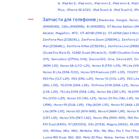
4
;
iPad Air 2
;
iPad mini
;
iPad mini 2
;
iPad mini 4
;
iPad 
Plus
;
iPhone SE 2020
;
iPod Touch 4
;
iPod Touch 5
;
iPh
Запчасти для телефонов
[
Blackview
;
Google
;
Tecno
(RMX3085)
;
C25s (RMX3195)
;
8i (RMX3151)
;
GT Master Edition (R
Alcatel
;
MegaFon
;
МТС
;
OT-4014D (PIXI 2)
;
OT-6016X (Idol 2 Mini
ZenFone Max (ZC550KL)
;
ZenFone Zoom (ZX551ML)
;
ZenFone 2 
Max (ZC554KL)
;
ZenFone 4 Max (ZC520KL)
;
ZenFone Live (ZB55
(Quad Era Style 3)
;
IQ442 Quad (Miracle 2)
;
IQ451 (Quattro Vist
G11)
;
Sensation (Z7110e, G14)
;
Desire 500
;
One
;
Desire 601
;
One
(NEM-L51)
;
Honor 5A (LYO-L21)
;
Honor 8 (FRD-L09)
;
P9 Lite (V
Honor 8 Lite (RPA-TL10)
;
Honor 9/9 Premium (STF-L09)
;
Y3 2017
P20 Pro (CLT-L29)
;
P20 (EML-L29)
;
Honor 10 (COL-L29)
;
P20 Lit
(BKL-L09)
;
Y5 2018 (DRA-LX2)
;
Y5 Prime 2018 (DRA-L21)
;
Honor
(LYA-L29)
;
Y5 Lite 2018 (DRA-LX5)
;
Honor 8A (JAT-LX1)
;
Y6 201
Pro (VOG-L29)
;
Honor 20 (YAL-L21)
;
Honor 20 Pro (YAL-L41)
;
Ho
LX9N)
;
Honor 9S (DUA-LX9)
;
Y8p (AQM-LX1)
;
Honor 9C (AKA-L29
Lite (NTN-LX1)
;
Honor 50 (NTH‑NX9)
;
Nova 9 (NAM-LX9)
;
Honor X
(CRT-LX1)
;
Honor X7a (RKY-LX2)
;
Honor X9a (RMO-NX1)
;
P60 Pr
K10 Dual (K410)
;
K7 (X210DS)
;
G3s (D724)
;
Magna (H502)
;
K5 (X
U10
;
M3 Max
;
M5s
;
M5C
;
M6 Note
;
M3s
;
M6
;
M6s
;
Pro 7
;
Pro 7 Plu
Lumia 950 Dual
;
550
;
650
;
Moto Z2 Play
;
Nokia
;
Vertex
;
6 (TA-10