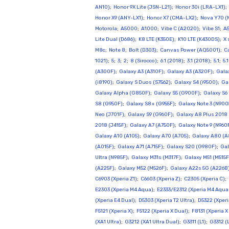
AN10)
;
Honor 9X Lite (JSN-L21)
;
Honor 30i (LRA-LX1)
;
Honor X9 (ANY-LX1)
;
Honor X7 (CMA-LX2)
;
Nova Y70 
Motorola
;
A5000
;
A1000
;
Vibe C (A2020)
;
Vibe S1
;
A
Lite Dual (D686)
;
K8 LTE (K350E)
;
K10 LTE (K430DS)
;
X 
M8c
;
Note 8
;
Bolt (D303)
;
Canvas Power (AQ5001)
;
C
1021)
;
5
;
3
;
2
;
8 (Sirocco)
;
6.1 (2018)
;
3.1 (2018)
;
5.1
;
5.
(A300F)
;
Galaxy A3 (A310F)
;
Galaxy A3 (A320F)
;
Gala
(i8190)
;
Galaxy S Duos (S7562)
;
Galaxy S4 (i9500)
;
Ga
Galaxy Alpha (G850F)
;
Galaxy S5 (G900F)
;
Galaxy S6
S8 (G950F)
;
Galaxy S8+ (G955F)
;
Galaxy Note 3 (N900
Neo (J701F)
;
Galaxy S9 (G960F)
;
Galaxy A8 Plus 2018
2018 (J415F)
;
Galaxy A7 (A750F)
;
Galaxy Note 9 (N960
Galaxy A10 (A105)
;
Galaxy A70 (A705)
;
Galaxy A80 (A
(A015F)
;
Galaxy A71 (A715F)
;
Galaxy S20 (G980F)
;
Gal
Ultra (N985F)
;
Galaxy M31s (M317F)
;
Galaxy M51 (M515F
(A225F)
;
Galaxy M52 (M526F)
;
Galaxy A22s 5G (A226B
C6903 (Xperia Z1)
;
C6603 (Xperia Z)
;
C2305 (Xperia C)
;
E2303 (Xperia M4 Aqua)
;
E2333/E2312 (Xperia M4 Aqua
(Xperia E4 Dual)
;
D5303 (Xperia T2 Ultra)
;
D5322 (Xperi
F5121 (Xperia X)
;
F5122 (Xperia X Dual)
;
F8131 (Xperia 
(XA1 Ultra)
;
G3212 (XA1 Ultra Dual)
;
G3311 (L1)
;
G3312 (