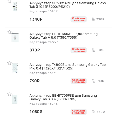
Аккумулятор SP3081A9H для Samsung Galaxy
Tab 3 10.1 (P5200/P5210)
Код товара: 16459
Сообщить
1 340
руб.
730
ру
o наличии
Аккумулятор EB-BT355ABE для Samsung
Galaxy Tab A 8.0 (T350/T355)
Код товара: 25993
Сообщить
870
руб.
570
ру
o наличии
Аккумулятор T4800E для Samsung Galaxy Tab
Pro 8.4 (T320X/T321/T325)
Код товара: 16460
Сообщить
790
руб.
510
ру
o наличии
Аккумулятор EB-BT705FBE для Samsung
Galaxy Tab S 8.4 (T700/T705)
Код товара: 18245
Сообщить
1 050
руб.
580
ру
o наличии