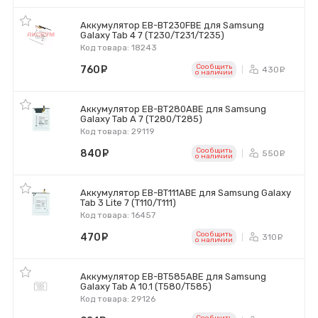
Аккумулятор EB-BT230FBE для Samsung
Galaxy Tab 4 7 (T230/T231/T235)
Код товара: 18243
Сообщить
760
руб.
430
ру
o наличии
Аккумулятор EB-BT280ABE для Samsung
Galaxy Tab A 7 (T280/T285)
Код товара: 29119
Сообщить
840
руб.
550
ру
o наличии
Аккумулятор EB-BT111ABE для Samsung Galaxy
Tab 3 Lite 7 (T110/T111)
Код товара: 16457
Сообщить
470
руб.
310
ру
o наличии
Аккумулятор EB-BT585ABE для Samsung
Galaxy Tab A 10.1 (T580/T585)
Код товара: 29126