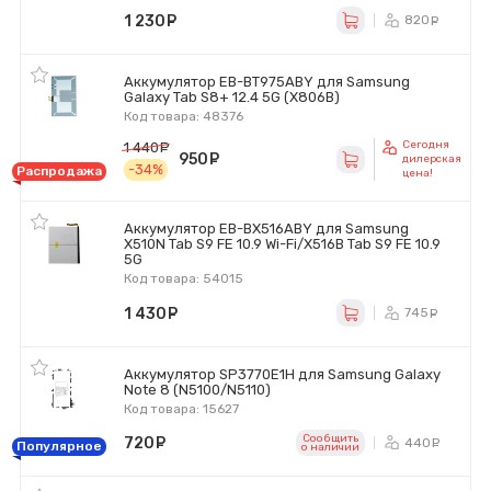
1 230
руб.
820
ру
Аккумулятор EB-BT975ABY для Samsung
Galaxy Tab S8+ 12.4 5G (X806B)
Код товара: 48376
Сегодня
1 440
руб.
950
руб.
дилерская
-34%
Распродажа
цена!
Аккумулятор EB-BX516ABY для Samsung
X510N Tab S9 FE 10.9 Wi-Fi/X516B Tab S9 FE 10.9
5G
Код товара: 54015
1 430
руб.
745
ру
Аккумулятор SP3770E1H для Samsung Galaxy
Note 8 (N5100/N5110)
Код товара: 15627
Сообщить
720
руб.
440
ру
Популярное
o наличии