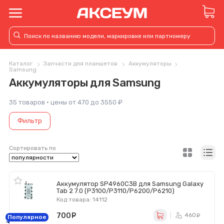
Каталог
Запчасти для планшетов
Аккумуляторы
Samsung
Аккумуляторы для Samsung
35 товаров · цены от 470 до 3550 ₽
Фильтр
Сортировать по
Аккумулятор SP4960C3B для Samsung Galaxy
Tab 2 7.0 (P3100/P3110/P6200/P6210)
Код товара: 14112
700
руб.
460
ру
Популярное