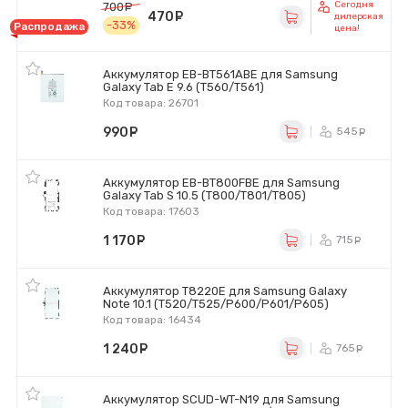
Сегодня
700
руб.
470
руб.
дилерская
-33%
Распродажа
цена!
Аккумулятор EB-BT561ABE для Samsung
Galaxy Tab E 9.6 (T560/T561)
Код товара: 26701
990
руб.
545
ру
Аккумулятор EB-BT800FBE для Samsung
Galaxy Tab S 10.5 (T800/T801/T805)
Код товара: 17603
1 170
руб.
715
ру
Аккумулятор T8220E для Samsung Galaxy
Note 10.1 (T520/T525/P600/P601/P605)
Код товара: 16434
1 240
руб.
765
ру
Аккумулятор SCUD-WT-N19 для Samsung