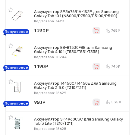
Аккумулятор SP3676B1A-1S2P для Samsung
Galaxy Tab 10.1 (N8000/P7500/P5100/P5110)
Код товара: 14111
1 230
руб.
765
ру
Популярное
Аккумулятор EB-BT530FBE для Samsung
Galaxy Tab 4 10.1 (T530/T531/T535)
Код товара: 18244
1 190
руб.
745
ру
Популярное
Аккумулятор T4450C/T4450E для Samsung
Galaxy Tab 3 8.0 (T310/T311)
Код товара: 15629
950
руб.
535
ру
Популярное
Аккумулятор SP4960C3C для Samsung Galaxy
Tab 3 Lite (T210/T211)
Код товара: 15628