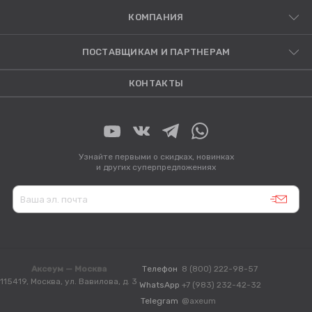
КОМПАНИЯ
ПОСТАВЩИКАМ И ПАРТНЕРАМ
КОНТАКТЫ
Узнайте первыми о скидках, новинках
и других суперпредложениях
Аксеум — Москва
Телефон
8 (800) 222-98-57
115419, Москва, ул. Вавилова, д. 3
WhatsApp
+7 (983) 232-42-32
Telegram
@axeum