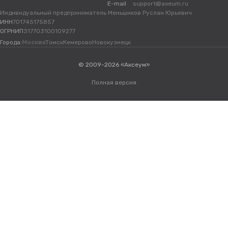
E-mail
support@axeum.ru
Индивидуальный предприниматель Меньшиков Руслан Юрьевич
ИНН
701745175857
ОГРНИП
317703100109277
Города:
Москва
Томск
Кемерово
Новокузнецк
© 2009-2026 «Аксеум»
Полная версия