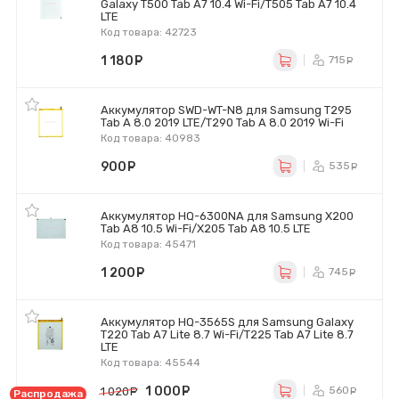
Galaxy T500 Tab A7 10.4 Wi-Fi/T505 Tab A7 10.4
LTE
Код товара: 42723
1 180
руб.
715
ру
Аккумулятор SWD-WT-N8 для Samsung T295
Tab A 8.0 2019 LTE/T290 Tab A 8.0 2019 Wi-Fi
Код товара: 40983
900
руб.
535
ру
Аккумулятор HQ-6300NA для Samsung X200
Tab A8 10.5 Wi-Fi/X205 Tab A8 10.5 LTE
Код товара: 45471
1 200
руб.
745
ру
Аккумулятор HQ-3565S для Samsung Galaxy
T220 Tab A7 Lite 8.7 Wi-Fi/T225 Tab A7 Lite 8.7
LTE
Код товара: 45544
1 000
руб.
560
1 020
руб.
ру
Распродажа