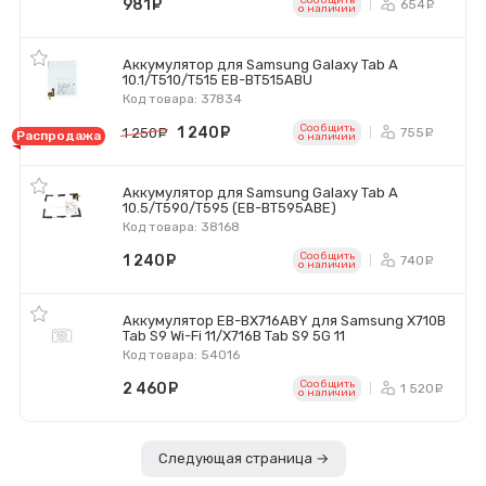
Сообщить
981
руб.
654
ру
o наличии
Аккумулятор для Samsung Galaxy Tab A
10.1/T510/T515 EB-BT515ABU
Код товара: 37834
Сообщить
1 240
руб.
755
1 250
руб.
ру
Распродажа
o наличии
Аккумулятор для Samsung Galaxy Tab A
10.5/T590/T595 (EB-BT595ABE)
Код товара: 38168
Сообщить
1 240
руб.
740
ру
o наличии
Аккумулятор EB-BX716ABY для Samsung X710B
Tab S9 Wi-Fi 11/X716B Tab S9 5G 11
Код товара: 54016
Сообщить
2 460
руб.
1 520
р
o наличии
Следующая страница →