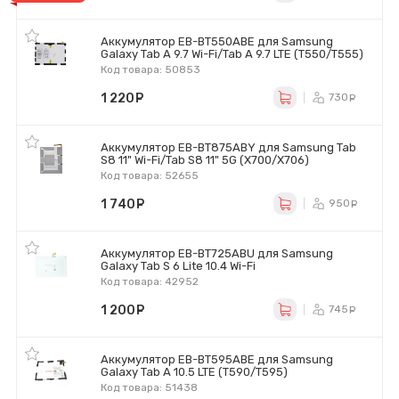
Аккумулятор EB-BT550ABE для Samsung
Galaxy Tab A 9.7 Wi-Fi/Tab A 9.7 LTE (T550/T555)
Код товара: 50853
1 220
руб.
730
ру
Аккумулятор EB-BT875ABY для Samsung Tab
S8 11" Wi-Fi/Tab S8 11" 5G (X700/X706)
Код товара: 52655
1 740
руб.
950
ру
Аккумулятор EB-BT725ABU для Samsung
Galaxy Tab S 6 Lite 10.4 Wi-Fi
Код товара: 42952
1 200
руб.
745
ру
Аккумулятор EB-BT595ABE для Samsung
Galaxy Tab A 10.5 LTE (T590/T595)
Код товара: 51438