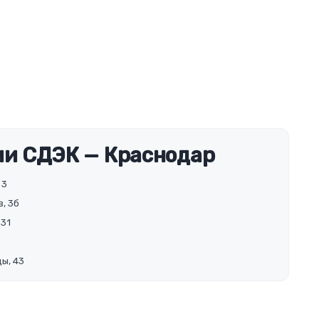
и СДЭК — Краснодар
 3
, 3б
 31
ы, 43