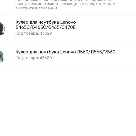
полную совместимость по моделям и партномерам
смотрите в описании
Кулер для ноутбука Lenovo
B465C/G465C/G465/G470E
Код товара: 43629
Кулер для ноутбука Lenovo B560/B565/V560
Код товара: 43630