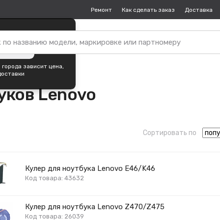
Ремонт
Как сделать заказ
Доставка
пок —
Краснодар
?
ть город
 города зависит цена,
доставки
o
уков Lenovo
Сортировать по
Кулер для ноутбука Lenovo E46/K46
Код товара: 43632
Кулер для ноутбука Lenovo Z470/Z475
Код товара: 26039