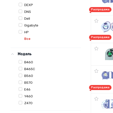
DEXP
Распродажа
DNS
Dell
Gigabyte
HP
Распродажа
Все
Модель
B460
B465C
B560
B570
Распродажа
E46
Y460
Z470