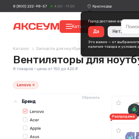
8 (800) 222-98-57
Краснодар
4:00 - 11:00
Город доставки ваших поку
Каталог
Да
Нет, измени
Это важно — от выбранного
наличие товара и условия 
Каталог
Запчасти для ноутбуков
Вентиляторы
Lenov
Вентиляторы для ноутб
8 товаров · цены от 150 до 420 ₽
×
Lenovo
Сбросить
Бренд
Lenovo
Распродажа
Acer
Apple
Asus