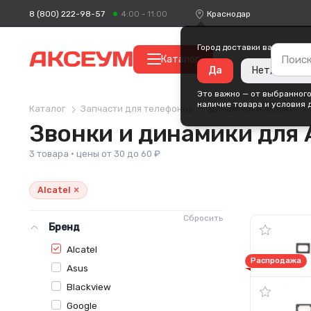
8 (800) 222-98-57
Краснодар
4:00 - 11:00
Город доставки ваших поку
Каталог
Да
Нет, измени
Это важно — от выбранного
наличие товара и условия 
Каталог
Запчасти для телефонов
Динамики и звонки
Звонки и динамики для A
3 товара · цены от 30 до 60 ₽
×
Alcatel
Сбросить
Бренд
Alcatel
Распродажа
Asus
Blackview
Google