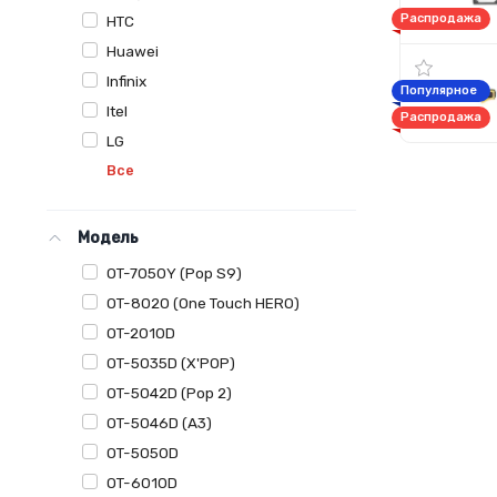
Распродажа
HTC
Huawei
Infinix
Популярное
Itel
Распродажа
LG
Все
Модель
OT-7050Y (Pop S9)
OT-8020 (One Touch HERO)
OT-2010D
OT-5035D (X'POP)
OT-5042D (Pop 2)
OT-5046D (A3)
OT-5050D
OT-6010D