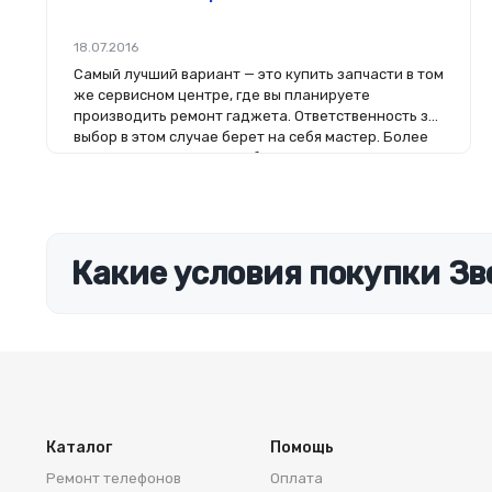
18.07.2016
Самый лучший вариант — это купить запчасти в том
же сервисном центре, где вы планируете
производить ремонт гаджета. Ответственность за
выбор в этом случае берет на себя мастер. Более
того, на комплектующие будет распространяться
гарантия. Если вы планируете делать ремонт
самостоятельно, то выбор деталей определит его
качество. Желательно, чтобы перед покупкой
нового модуля старый был в руках. Так легче
сориентироваться в разъемах, элементах
Какие условия покупки Зв
крепления, электрических параметрах и прочих
характеристиках.
Каталог
Помощь
Ремонт телефонов
Оплата