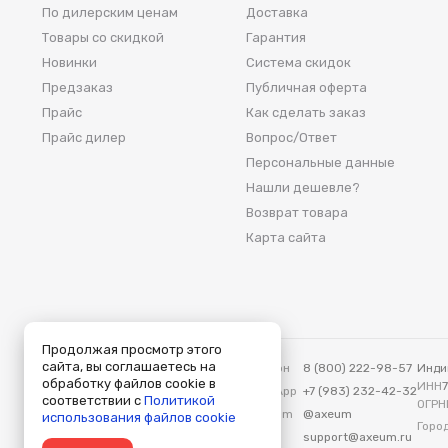
По дилерским ценам
Доставка
Товары со скидкой
Гарантия
Новинки
Система скидок
Предзаказ
Публичная оферта
Прайс
Как сделать заказ
Прайс дилер
Вопрос/Ответ
Персональные данные
Нашли дешевле?
Возврат товара
Карта сайта
Продолжая просмотр этого
сайта, вы соглашаетесь на
Аксеум — Москва
Телефон
8 (800) 222-98-57
Инди
обработку файлов cookie в
115419, Москва, ул. Вавилова, д. 3
ИНН
WhatsApp
+7 (983) 232-42-32
соответствии с
Политикой
ОГРН
Telegram
@axeum
использования файлов cookie
Город
E-mail
support@axeum.ru