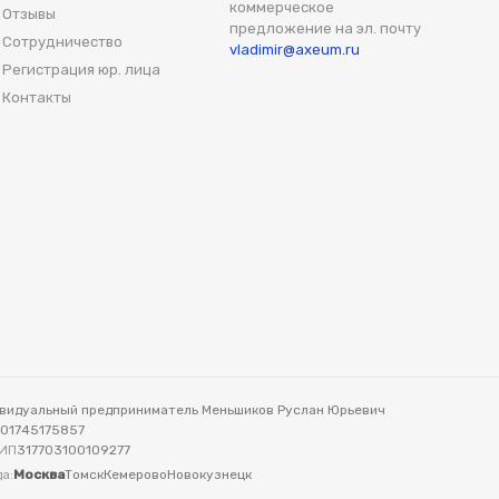
коммерческое
Отзывы
предложение на эл. почту
Сотрудничество
vladimir@axeum.ru
Регистрация юр. лица
Контакты
видуальный предприниматель Меньшиков Руслан Юрьевич
701745175857
ИП
317703100109277
а:
Москва
Томск
Кемерово
Новокузнецк