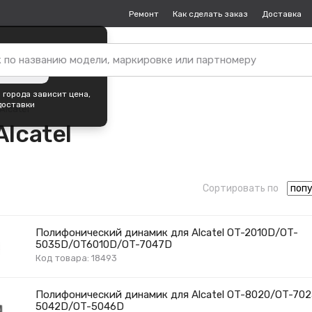
Ремонт
Как сделать заказ
Доставка
пок —
Краснодар
?
ть город
 города зависит цена,
доставки
Alcatel
lcatel
Сортировать по
Полифонический динамик для Alcatel OT-2010D/OT-
5035D/OT6010D/OT-7047D
Код товара: 18493
Полифонический динамик для Alcatel OT-8020/OT-70
5042D/OT-5046D