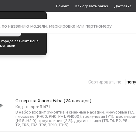
Ремонт
Как сделать заказ
Доставка
пок —
Краснодар
?
ть город
 города зависит цена,
доставки
Сортировать по
Отвертка Xiaomi Wiha (24 насадок)
Код товара: 31471
В набор входит рукоятка и сменные насадки: минусовые (1.5, 2.
плюсовые (PH00, PH0, PH1, PH000), трелучевая (Y1), шестигра
(H1.5, H2.0), треугольник (2.3), другие шлицы (T3, T4, P2, P5,
T2, ТR5, ТR6, ТR8, TR10, TR15)