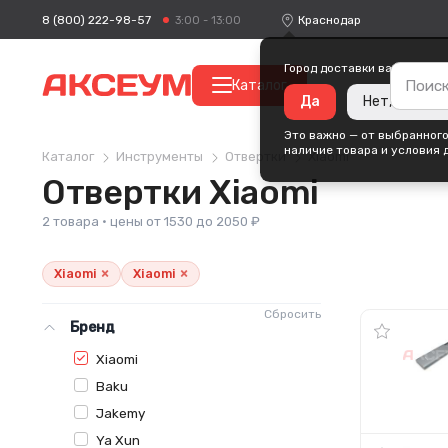
8 (800) 222-98-57
Краснодар
3:00 - 13:00
Город доставки ваших поку
Каталог
Да
Нет, измени
Это важно — от выбранного
наличие товара и условия 
Каталог
Инструменты
Отвертки
Xiaomi
Отвертки Xiaomi
2 товара · цены от 1530 до 2050 ₽
×
×
Xiaomi
Xiaomi
Сбросить
Бренд
Xiaomi
Baku
Jakemy
Ya Xun