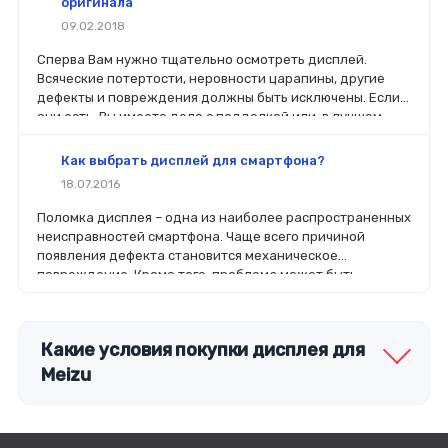
оригинала
09.02.2018
Сперва Вам нужно тщательно осмотреть дисплей.
Всяческие потертости, неровности царапины, другие
дефекты и повреждения должны быть исключены. Если
они есть, Вы имеете дело с подделкой или, в лучшем
случае, с б/у.
Как выбрать дисплей для смартфона?
18.07.2016
Поломка дисплея – одна из наиболее распространенных
неисправностей смартфона. Чаще всего причиной
появления дефекта становится механическое
повреждение. Кроме того, проблема может быть
связана с попаданием в корпус устройства влаги или
выходом из строя контроллера на плате.
Какие условия покупки дисплея для
Meizu