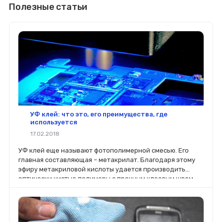
Полезные статьи
УФ клей: что это, его преимущества, где
используется
17.02.2018
УФ клей еще называют фотополимерной смесью. Его
главная составляющая – метакрилат. Благодаря этому
эфиру метакриловой кислоты удается производить
оптически чистые полимеры с прочным клеевым швом,
полностью прозрачным.