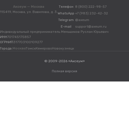
Аксеум — Москва
Телефон
8 (800) 222-98-57
115419, Москва, ул. Вавилова, д. 3
WhatsApp
+7 (983) 232-42-32
Telegram
@axeum
E-mail
support@axeum.ru
Индивидуальный предприниматель Меньшиков Руслан Юрьевич
ИНН
701745175857
ОГРНИП
317703100109277
Города:
Москва
Томск
Кемерово
Новокузнецк
© 2009-2026 «Аксеум»
Полная версия