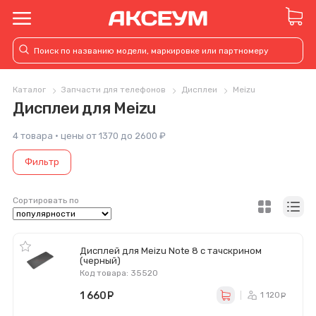
Каталог
Запчасти для телефонов
Дисплеи
Meizu
Дисплеи для Meizu
4 товара · цены от 1370 до 2600 ₽
Фильтр
Сортировать по
Дисплей для Meizu Note 8 с тачскрином
(черный)
Код товара: 35520
1 660
руб.
1 120
ру