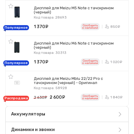
Дисплей для Meizu M5 Note с тачскрином
(черный)
Код товара: 28693
Сообщить
1 370
руб.
850
ру
Популярное
o наличии
Дисплей для Meizu M6 Note с тачскрином
(черный)
Код товара: 30313
Сообщить
1 370
руб.
1 020
р
Популярное
o наличии
Дисплей для Meizu Mblu 22/22 Pro с
тачскрином (черный) - Оригинал
Код товара: 58928
Сообщить
2 600
руб.
1 840
2 630
руб.
р
Распродажа
o наличии
Аккумуляторы
Динамики и звонки