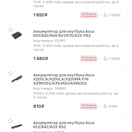
11,1V; 4 400 mAh; время автономной работы: до 6
часов
Сообщить
1 850
руб.
1 020
р
o наличии
Аккумулятор для ноутбука Asus
K50/K40/K60/K61/K70/A32-F82
Код товара: 25391
11,1V; 4 400 mAh; время автономной работы: до 6
часов
Сообщить
1 480
руб.
1 150
р
o наличии
Аккумулятор для ноутбука Asus
X200CA/X200LA/X200MA P/N:
A31N1302/A31LM2H/A3INI302
Код товара: 30883
11,25V; 2 200 mAh; время автономной работы: до
3 часов
Сообщить
810
руб.
510
ру
o наличии
Аккумулятор для ноутбука Asus
K52/K42/A32-K52