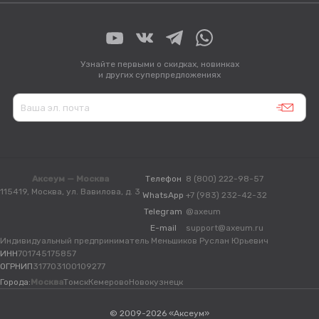
Узнайте первыми о скидках, новинках
и других суперпредложениях
Аксеум — Москва
Телефон
8 (800) 222-98-57
115419, Москва, ул. Вавилова, д. 3
WhatsApp
+7 (983) 232-42-32
Telegram
@axeum
E-mail
support@axeum.ru
Индивидуальный предприниматель Меньшиков Руслан Юрьевич
ИНН
701745175857
ОГРНИП
317703100109277
Города:
Москва
Томск
Кемерово
Новокузнецк
© 2009-2026 «Аксеум»