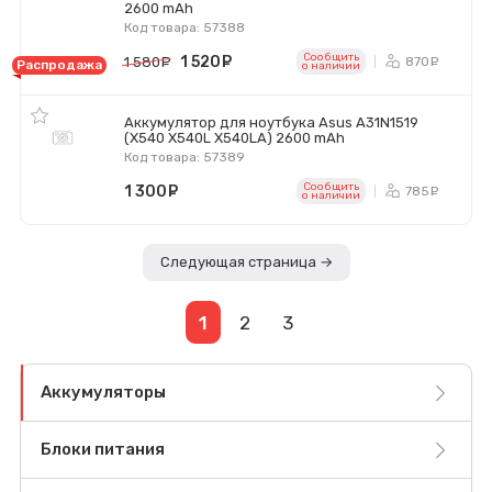
2600 mAh
Код товара: 57388
Сообщить
1 520
руб.
870
1 580
руб.
ру
Распродажа
o наличии
Аккумулятор для ноутбука Asus A31N1519
(X540 X540L X540LA) 2600 mAh
Код товара: 57389
Сообщить
1 300
руб.
785
ру
o наличии
Следующая страница →
1
2
3
Аккумуляторы
Блоки питания