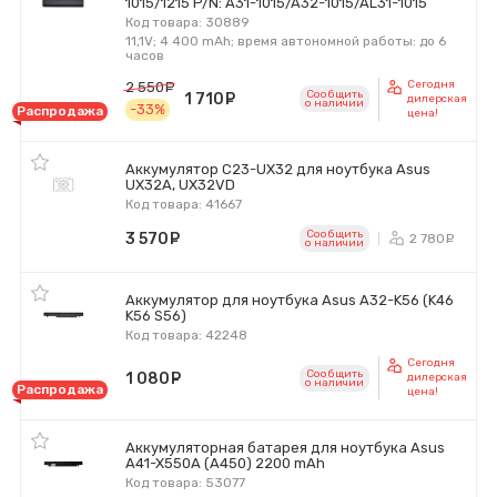
1015/1215 P/N: A31-1015/A32-1015/AL31-1015
Код товара: 30889
11,1V; 4 400 mAh; время автономной работы: до 6
часов
Сегодня
2 550
руб.
Сообщить
1 710
руб.
дилерская
o наличии
-33%
Распродажа
цена!
Аккумулятор C23-UX32 для ноутбука Asus
UX32A, UX32VD
Код товара: 41667
Сообщить
3 570
руб.
2 780
р
o наличии
Аккумулятор для ноутбука Asus A32-K56 (K46
K56 S56)
Код товара: 42248
Сегодня
Сообщить
1 080
руб.
дилерская
o наличии
Распродажа
цена!
Аккумуляторная батарея для ноутбука Asus
A41-X550A (A450) 2200 mAh
Код товара: 53077