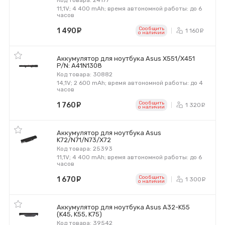
Код товара: 24177
11,1V; 4 400 mAh; время автономной работы: до 6
часов
Сообщить
1 490
руб.
1 160
ру
o наличии
Аккумулятор для ноутбука Asus X551/X451
P/N: A41N1308
Код товара: 30882
14,1V; 2 600 mAh; время автономной работы: до 4
часов
Сообщить
1 760
руб.
1 320
р
o наличии
Аккумулятор для ноутбука Asus
K72/N71/N73/X72
Код товара: 25393
11,1V; 4 400 mAh; время автономной работы: до 6
часов
Сообщить
1 670
руб.
1 300
р
o наличии
Аккумулятор для ноутбука Asus A32-K55
(K45, K55, K75)
Код товара: 39542