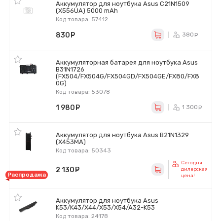
Аккумулятор для ноутбука Asus C21N1509
(X556UA) 5000 mAh
Код товара: 57412
830
руб.
380
ру
Аккумуляторная батарея для ноутбука Asus
B31N1726
(FX504/FX504G/FX504GD/FX504GE/FX80/FX8
0G)
Код товара: 53078
1 980
руб.
1 300
р
Аккумулятор для ноутбука Asus B21N1329
(X453MA)
Код товара: 50343
Сегодня
2 130
руб.
дилерская
Распродажа
цена!
Аккумулятор для ноутбука Asus
K53/K43/X44/X53/X54/A32-K53
Код товара: 24178