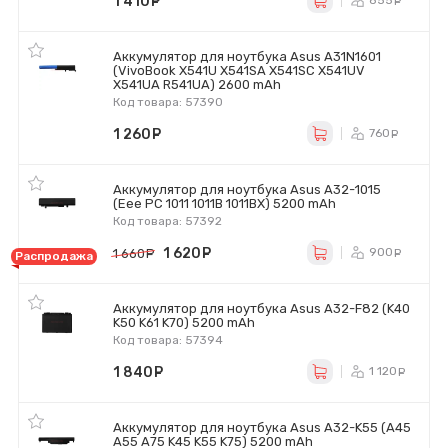
1 410
руб.
855
ру
Аккумулятор для ноутбука Asus A31N1601
(VivoBook X541U X541SA X541SC X541UV
X541UA R541UA) 2600 mAh
Код товара: 57390
1 260
руб.
760
ру
Аккумулятор для ноутбука Asus A32-1015
(Eee PC 1011 1011B 1011BX) 5200 mAh
Код товара: 57392
1 620
руб.
900
1 660
руб.
ру
Распродажа
Аккумулятор для ноутбука Asus A32-F82 (K40
K50 K61 K70) 5200 mAh
Код товара: 57394
1 840
руб.
1 120
ру
Аккумулятор для ноутбука Asus A32-K55 (A45
A55 A75 K45 K55 K75) 5200 mAh