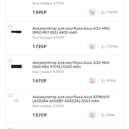
Код товара: 57396
1 690
руб.
1 020
р
Аккумулятор для ноутбука Asus A32-M50
(M50 M51 X55) 4400 mAh
Код товара: 57399
1 720
руб.
1 020
р
Аккумулятор для ноутбука Asus A32-N56
(N46 N56 R7016) 5200 mAh
Код товара: 57400
1 670
руб.
995
ру
Аккумулятор для ноутбука Asus B31N1631
(A505BA A505BP A505ZA) 3553 mAh
Код товара: 57409
1 070
руб.
510
ру