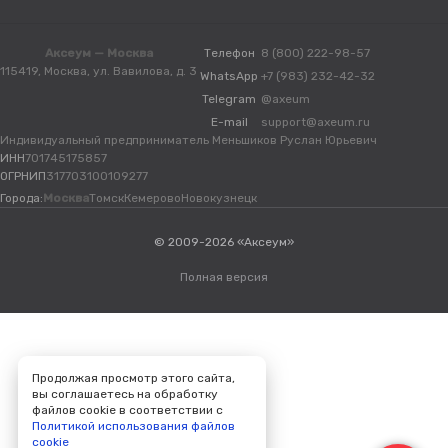
Аксеум — Москва
Телефон
8 (800) 222-98-57
115419, Москва, ул. Вавилова, д. 3
WhatsApp
+7 (983) 232-42-32
Telegram
@axeum
E-mail
support@axeum.ru
Индивидуальный предприниматель Меньшиков Руслан Юрьевич
ИНН
701745175857
ОГРНИП
317703100109277
Города:
Москва
Томск
Кемерово
Новокузнецк
© 2009-2026 «Аксеум»
Полная версия
Продолжая просмотр этого сайта,
вы соглашаетесь на обработку
файлов cookie в соответствии с
Политикой использования файлов
cookie