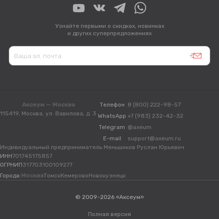
Узнайте первыми о скидках, новинках
и других суперпредложениях
Аксеум — Москва
Телефон
8 (800) 222-98-57
115419, Москва, ул. Вавилова, д. 3
WhatsApp
+7 (983) 232-42-32
Telegram
@axeum
E-mail
support@axeum.ru
Индивидуальный предприниматель Меньшиков Руслан Юрьевич
ИНН
701745175857
ОГРНИП
317703100109277
Города:
Москва
Томск
Кемерово
Новокузнецк
© 2009-2026 «Аксеум»
Полная версия