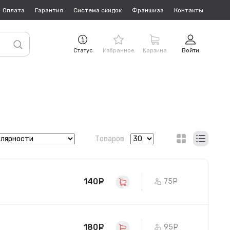
Оплата
Гарантия
Система скидок
Франшиза
Контакты
Статус
Избранное
Корзина
Войти
Товаров
140
руб.
75
руб.
180
руб.
95
руб.