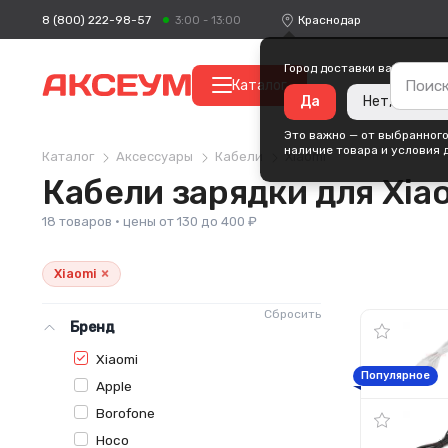
8 (800) 222-98-57
Краснодар
3:00 - 13:00
Город доставки ваших поку
Каталог
Да
Нет, измени
Это важно — от выбранного
наличие товара и условия 
Каталог
Аксессуары
Кабели
Xiaomi
Кабели зарядки для Xia
18 товаров · цены от 130 до 400 ₽
×
Xiaomi
Сбросить
Бренд
Xiaomi
Популярное
Apple
Borofone
Hoco