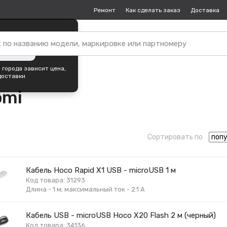
Ремонт
Как сделать заказ
Доставка
пок —
Краснодар
?
ть город
 города зависит цена,
доставки
omi
Сортировать по
Кабель Hoco Rapid X1 USB - microUSB 1 м
Код товара: 31293
Длина - 1 м; максимальный ток - 2.1 А
Кабель USB - microUSB Hoco X20 Flash 2 м (черный)
Код товара: 34136