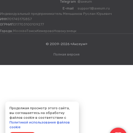
Telegram
@axeum
E-mail
support@axeum.ru
Индивидуальный предприниматель Меньшиков Руслан Юрьевич
ИНН
701745175857
ОГРНИП
317703100109277
Города:
Москва
Томск
Кемерово
Новокузнецк
© 2009-2026 «Аксеум»
Полная версия
Продолжая просмотр этого сайта,
вы соглашаетесь на обработку
файлов cookie в соответствии с
Политикой использования файлов
cookie