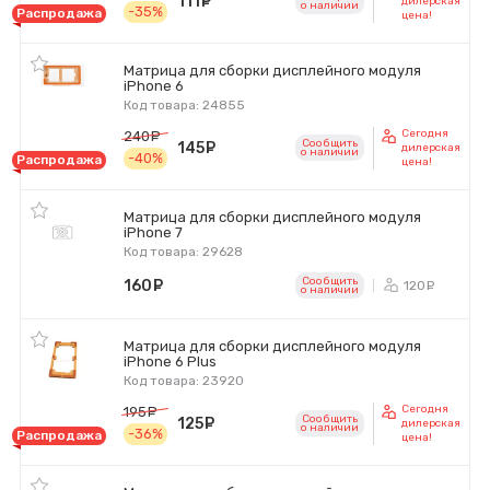
111
руб.
дилерская
o наличии
-35%
Распродажа
цена!
Матрица для сборки дисплейного модуля
iPhone 6
Код товара: 24855
Сегодня
240
руб.
Сообщить
145
руб.
дилерская
o наличии
-40%
Распродажа
цена!
Матрица для сборки дисплейного модуля
iPhone 7
Код товара: 29628
Сообщить
160
руб.
120
ру
o наличии
Матрица для сборки дисплейного модуля
iPhone 6 Plus
Код товара: 23920
Сегодня
195
руб.
Сообщить
125
руб.
дилерская
o наличии
-36%
Распродажа
цена!