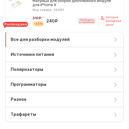
Матрица для сборки дисплейного модуля
для iPhone X
Код товара: 35081
Сегодня
310
руб.
Сообщить
240
руб.
дилерская
o наличии
-23%
Распродажа
цена!
Все для разборки модулей
Источники питания
Поляризаторы
Программаторы
Разное
Трафареты