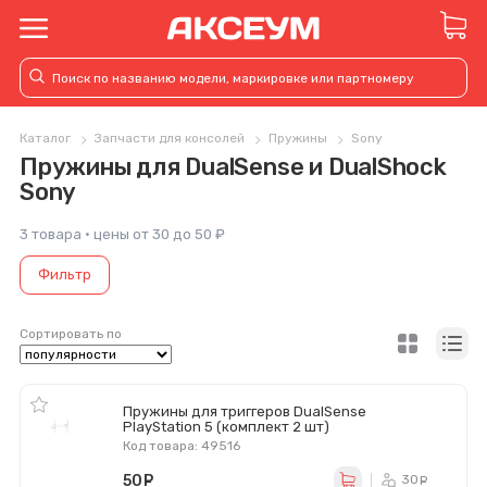
Каталог
Запчасти для консолей
Пружины
Sony
Пружины для DualSense и DualShock
Sony
3 товара · цены от 30 до 50 ₽
Фильтр
Сортировать по
Пружины для триггеров DualSense
PlayStation 5 (комплект 2 шт)
Код товара: 49516
50
руб.
30
ру