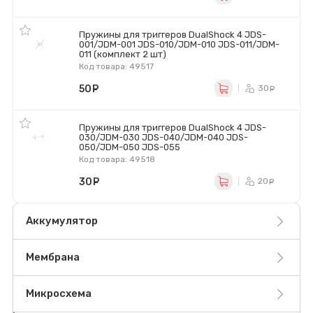
Пружины для триггеров DualShock 4 JDS-
001/JDM-001 JDS-010/JDM-010 JDS-011/JDM-
011 (комплект 2 шт)
Код товара: 49517
50
руб.
30
ру
Пружины для триггеров DualShock 4 JDS-
030/JDM-030 JDS-040/JDM-040 JDS-
050/JDM-050 JDS-055
Код товара: 49518
30
руб.
20
ру
Аккумулятор
Мембрана
Микросхема