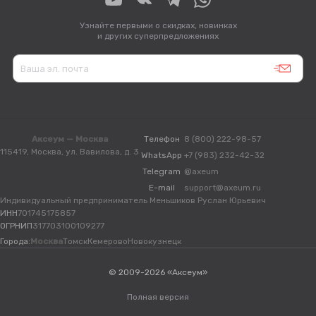
Узнайте первыми о скидках, новинках
и других суперпредложениях
Аксеум — Москва
Телефон
8 (800) 222-98-57
115419, Москва, ул. Вавилова, д. 3
WhatsApp
+7 (983) 232-42-32
Telegram
@axeum
E-mail
support@axeum.ru
Индивидуальный предприниматель Меньшиков Руслан Юрьевич
ИНН
701745175857
ОГРНИП
317703100109277
Города:
Москва
Томск
Кемерово
Новокузнецк
© 2009-2026 «Аксеум»
Полная версия