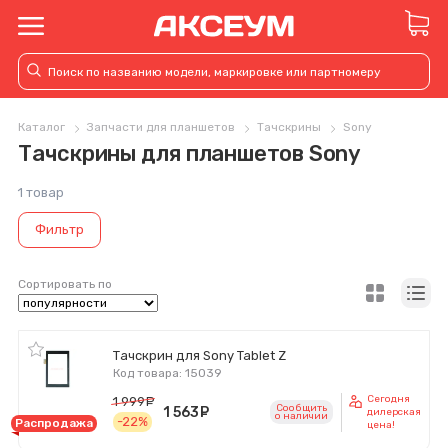
Каталог
Запчасти для планшетов
Тачскрины
Sony
Тачскрины для планшетов Sony
1 товар
Фильтр
Сортировать по
Тачскрин для Sony Tablet Z
Код товара: 15039
Сегодня
1 999
руб.
Сообщить
1 563
руб.
дилерская
o наличии
-22%
Распродажа
цена!