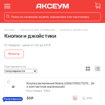
Каталог
Запчасти для телефонов
Кнопки и джойстики
Кнопки и джойстики
11 товаров · цены от 30 до 60 ₽
Фильтр
Сортировать по
Кнопка включения Nokia 6300/3100/7270....(4-
х контактная маленькая)
Код товара: 3184
30
руб.
20
ру
Популярное