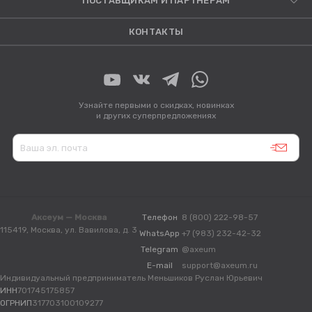
ПОСТАВЩИКАМ И ПАРТНЕРАМ
КОНТАКТЫ
Узнайте первыми о скидках, новинках
и других суперпредложениях
Аксеум — Москва
Телефон
8 (800) 222-98-57
115419, Москва, ул. Вавилова, д. 3
WhatsApp
+7 (983) 232-42-32
Telegram
@axeum
E-mail
support@axeum.ru
Индивидуальный предприниматель Меньшиков Руслан Юрьевич
ИНН
701745175857
ОГРНИП
317703100109277