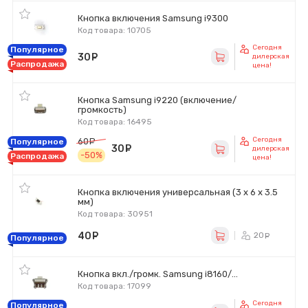
Кнопка включения Samsung i9300
Код товара: 10705
Сегодня
Популярное
30
руб.
дилерская
Распродажа
цена!
Кнопка Samsung i9220 (включение/
громкость)
Код товара: 16495
Сегодня
60
руб.
Популярное
30
руб.
дилерская
-50%
Распродажа
цена!
Кнопка включения универсальная (3 x 6 x 3.5
мм)
Код товара: 30951
40
руб.
20
ру
Популярное
Кнопка вкл./громк. Samsung i8160/...
Код товара: 17099
Сегодня
Популярное