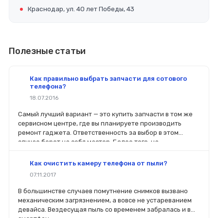
Краснодар, ул. 40 лет Победы, 43
Полезные статьи
Как правильно выбрать запчасти для сотового
телефона?
18.07.2016
Самый лучший вариант — это купить запчасти в том же
сервисном центре, где вы планируете производить
ремонт гаджета. Ответственность за выбор в этом
случае берет на себя мастер. Более того, на
комплектующие будет распространяться гарантия. Если
вы планируете делать ремонт самостоятельно, то выбор
Как очистить камеру телефона от пыли?
деталей определит его качество. Желательно, чтобы
07.11.2017
перед покупкой нового модуля старый был в руках. Так
легче сориентироваться в разъемах, элементах
В большинстве случаев помутнение снимков вызвано
крепления, электрических параметрах и прочих
механическим загрязнением, а вовсе не устареванием
характеристиках.
девайса. Вездесущая пыль со временем забралась и в