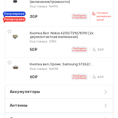
(включения/громкости)
Код товара: 16496
Сегодня
Популярное
Сообщить
30
руб.
дилерская
o наличии
Распродажа
цена!
Кнопка Вкл. Nokia 6230/7210/8310 (2х
двухконтактная маленькая)
Код товара: 3180
Сообщить
50
руб.
30
ру
o наличии
Кнопка вкл./громк. Samsung S7262/...
Код товара: 16498
Сообщить
60
руб.
40
ру
o наличии
Аккумуляторы
Антенны