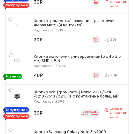
30
руб.
дилерская
Распродажа
цена!
Кнопка громкости/включения для Huawei
Xiaomi Meizu (4 контакта)
Код товара: 37195
30
руб.
20
ру
Кнопка включения универсальная (3 x 4 x 2.5
мм) SMD 4 PIN
Код товара: 60743
40
руб.
20
ру
Новинка
Кнопка вкл. (громкости) Nokia 2100 /3310
/6210 /7610 /8210 (4-х контактные большая)
Код товара: 2096
Сегодня
Популярное
Сообщить
30
руб.
дилерская
o наличии
Распродажа
цена!
Кнопка Samsung Galaxy Note 3 N9000