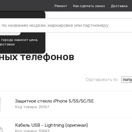
Ремонт
Как сделать заказ
Доставка
пок —
Краснодар
?
ть город
 города зависит цена,
доставки
ьных телефонов
Сортировать по
Защитное стекло iPhone 5/5S/5C/SE
Код товара: 20167
Кабель USB - Lightning (оригинал)
Код товара: 10843