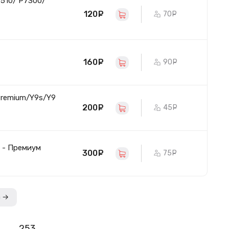
510/ P7300/
120
руб.
70
руб.
160
руб.
90
руб.
Premium/Y9s/Y9
200
руб.
45
руб.
) - Премиум
300
руб.
75
руб.
а →
…
253