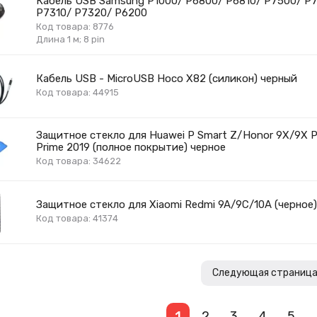
Кабель USB Samsung P1000/ P6800/ P6810/ P7500/ P7
P7310/ P7320/ P6200
Код товара: 8776
Длина 1 м; 8 pin
Кабель USB - MicroUSB Hoco X82 (силикон) черный
Код товара: 44915
Защитное стекло для Huawei P Smart Z/Honor 9X/9X 
Prime 2019 (полное покрытие) черное
Код товара: 34622
Защитное стекло для Xiaomi Redmi 9A/9C/10A (черное
Код товара: 41374
Следующая страниц
1
2
3
4
5