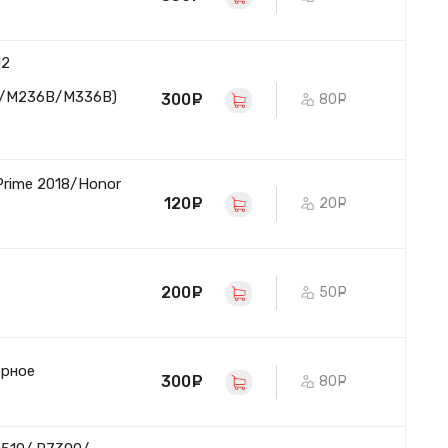
12
F/M236B/M336B)
300
руб.
80
руб.
Prime 2018/Honor
120
руб.
20
руб.
200
руб.
50
руб.
ерное
300
руб.
80
руб.