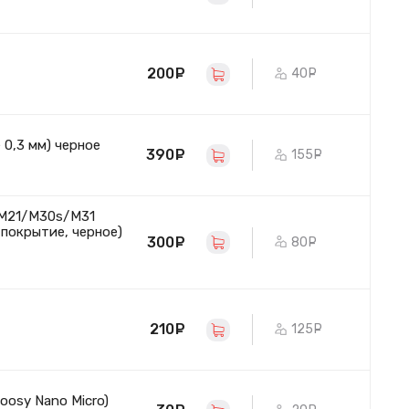
200
руб.
40
руб.
 0,3 мм) черное
390
руб.
155
руб.
/M21/M30s/M31
покрытие, черное)
300
руб.
80
руб.
210
руб.
125
руб.
Noosy Nano Micro)