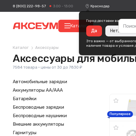
8 (800) 222-98-57
Краснодар
3:00 - 13:00
Город доставки ваших поку
Каталог
Да
Нет, измени
Это важно — от выбранного
наличие товара и условия 
Каталог
Аксессуары
Аксессуары для мобил
7584 товара · цены от 30 до 7830 ₽
Автомобильные зарядки
Аккумуляторы AA/AAA
Батарейки
Беспроводные зарядки
Популярное
Беспроводные наушники
Внешние аккумуляторы
Гарнитуры