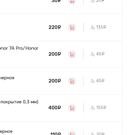
30
руб.
20
руб.
220
руб.
135
руб.
onor 7A Pro/Honor
200
руб.
45
руб.
 черное
200
руб.
45
руб.
 покрытие 0,3 мм)
400
руб.
155
руб.
черное
110
руб.
20
руб.