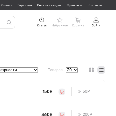
Оплата
Гарантия
Система скидок
Франшиза
Контакты
Статус
Избранное
Корзина
Войти
Товаров
150
руб.
50
руб.
360
руб.
200
руб.