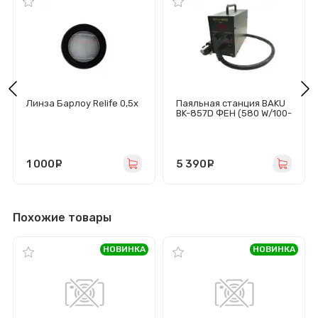
Линза Барлоу Relife 0,5x
Паяльная станция BAKU
BK-857D ФЕН (580 W/100-
450°C/LCD)
1 000
руб.
5 390
руб.
Похожие товары
НОВИНКА
НОВИНКА