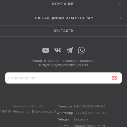
КОМПАНИЯ
ПОСТАВЩИКАМ И ПАРТНЕРАМ
КОНТАКТЫ
Узнайте первыми о скидках, новинках
и других суперпредложениях
Аксеум — Москва
Телефон
8 (800) 222-98-57
115419, Москва, ул. Вавилова, д. 3
WhatsApp
+7 (983) 232-42-32
Telegram
@axeum
E-mail
support@axeum.ru