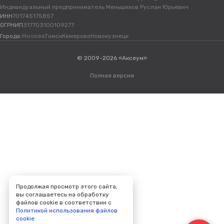
Индивидуальный предприниматель Меньшиков Руслан Юрьевич
ИНН
701745175857
ОГРНИП
317703100109277
Города:
Москва
Томск
Кемерово
Новокузнецк
© 2009-2026 «Аксеум»
Полная версия
Продолжая просмотр этого сайта,
вы соглашаетесь на обработку
файлов cookie в соответствии с
Политикой использования файлов
cookie