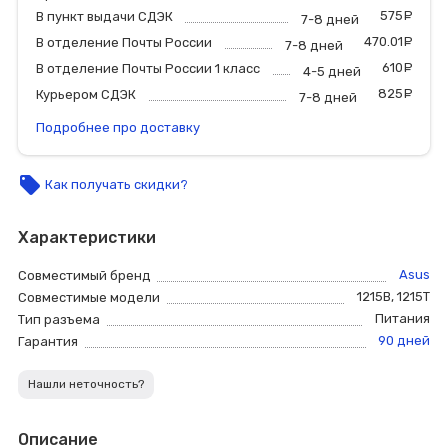
575
р
В пункт выдачи СДЭК
7-8 дней
470.01
р
В отделение Почты России
7-8 дней
610
р
В отделение Почты России 1 класс
4-5 дней
825
р
Курьером СДЭК
7-8 дней
Подробнее про доставку
local_offer
Как получать скидки?
Характеристики
Asus
Совместимый бренд
1215B
,
1215T
Совместимые модели
Питания
Тип разъема
90 дней
Гарантия
Нашли неточность?
Описание