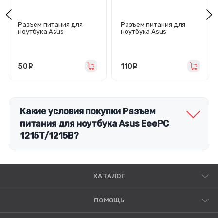
Разъем питания для
Разъем питания для
ноутбука Asus
ноутбука Asus
A5E/A6K/W7J/M6A/Z62E/
D553M/F553MA/X453MA/
S62E/Z93E/F3J/Z91F/W6F
X553/X553M/X553MA
/X53S/R1E/Z53 (2,5 мм)
50
руб.
110
руб.
Какие условия покупки Разъем
питания для ноутбука Asus EeePC
1215T/1215B?
КАТАЛОГ
ПОМОЩЬ