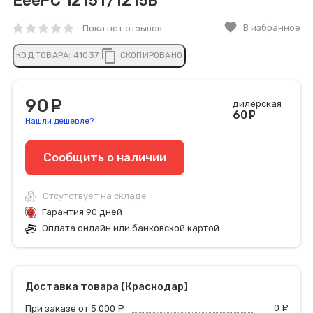
EeePC 1215T/1215B
favorite
В избранное
Пока нет отзывов
content_copy
КОД ТОВАРА:
41037
СКОПИРОВАНО
90
руб.
дилерская
60
руб
Нашли дешевле?
Сообщить o наличии
Отсутствует на складе
Гарантия 90 дней
Оплата онлайн или банковской картой
Доставка товара (Краснодар)
0
р
При заказе от 5 000
руб.